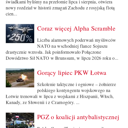
świadkami byliśmy na przełomie lipca i sierpnia, otwiera
nowy rozdział w historii zmagań Zachodu z rosyjską flotą
cien...
Coraz więcej Alpha Scramble
Liczba alarmowych poderwań myśliwców
NATO na wschodniej flance Sojuszu
drastycznie wzrosła. Jak poinformowało Połączone
Dowództwo Sił NATO w Brunssum, w lipcu 2026 roku o...
Gorący lipiec PKW Łotwa
Szkolenie taktyczne i ogniowe – żołnierze
polskiego kontyngentu wojskowego na
Łotwie trenowali w lipcu z wojskami z Hiszpanii, Włoch,
Kanady, ze Słowenii i z Czarnogóry. ...
PGZ o koalicji antybalistycznej