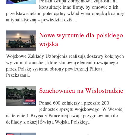
Polska Grupa Zbrojeniowa zaprosiła na
konsultacje inne firmy, by omówić z ich
przedstawicielami potencjalny wkład w europejską koalicję
antybalistyczną – powiedział dziś ...
Nowe wyrzutnie dla polskiego
wojska
Wojskowe Zakłady Uzbrojenia realizują dostawy kolejnych
wyrzutni iLauncher, które stanowią element rozwijanego
przez Polskę systemu obrony powietrznej Pilica+.
Przekazani...
Szachownica na Wisłostradzie
Ponad 600 żołnierzy i przeszło 200
jednostek sprzętu wojskowego. W Wesołej
na terenie 1 Brygady Pancernej trwają przygotowania do
defilady z okazji Święta Wojska Polskieg...