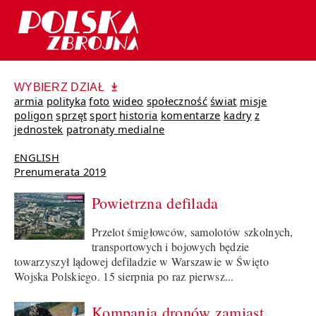
WYBIERZ DZIAŁ
armia
polityka
foto
wideo
społeczność
świat
misje
poligon
sprzęt
sport
historia
komentarze
kadry
z
jednostek
patronaty medialne
ENGLISH
Prenumerata 2019
Powietrzna defilada
Przelot śmigłowców, samolotów szkolnych,
transportowych i bojowych będzie
towarzyszył lądowej defiladzie w Warszawie w Święto
Wojska Polskiego. 15 sierpnia po raz pierwsz...
Kompania dronów zamiast