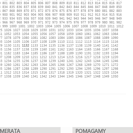
0
801
802
803
804
805
806
807
808
809
810
811
812
813
814
815
816
817
3
834
835
836
837
838
839
840
841
842
843
844
845
846
847
848
849
850
6
867
868
869
870
871
872
873
874
875
876
877
878
879
880
881
882
883
9
900
901
902
903
904
905
906
907
908
909
910
911
912
913
914
915
916
2
933
934
935
936
937
938
939
940
941
942
943
944
945
946
947
948
949
5
966
967
968
969
970
971
972
973
974
975
976
977
978
979
980
981
982
8
999
1000
1001
1002
1003
1004
1005
1006
1007
1008
1009
1010
1011
1012
25
1026
1027
1028
1029
1030
1031
1032
1033
1034
1035
1036
1037
1038
51
1052
1053
1054
1055
1056
1057
1058
1059
1060
1061
1062
1063
1064
77
1078
1079
1080
1081
1082
1083
1084
1085
1086
1087
1088
1089
1090
03
1104
1105
1106
1107
1108
1109
1110
1111
1112
1113
1114
1115
1116
29
1130
1131
1132
1133
1134
1135
1136
1137
1138
1139
1140
1141
1142
55
1156
1157
1158
1159
1160
1161
1162
1163
1164
1165
1166
1167
1168
81
1182
1183
1184
1185
1186
1187
1188
1189
1190
1191
1192
1193
1194
07
1208
1209
1210
1211
1212
1213
1214
1215
1216
1217
1218
1219
1220
33
1234
1235
1236
1237
1238
1239
1240
1241
1242
1243
1244
1245
1246
59
1260
1261
1262
1263
1264
1265
1266
1267
1268
1269
1270
1271
1272
85
1286
1287
1288
1289
1290
1291
1292
1293
1294
1295
1296
1297
1298
11
1312
1313
1314
1315
1316
1317
1318
1319
1320
1321
1322
1323
1324
37
1338
1339
1340
1341
1342
1343
1344
1345
1346
1347
1348
1349
1350
UMERATA
POMAGAMY