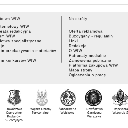
ictwa WIW
Na skróty
nternetowy WIW
rata redakcyjna
Oferta reklamowa
ism WIW
Buzdygany - regulamin
ctwa specjalistyczne
Linki
cje
Redakcja
in przekazywania materiałów
O WIW
Patronaty medialne
min konkursów WIW
Zamówienia publiczne
Platforma zakupowa WIW
Mapa strony
Ogłoszenia o pracę
Dowództwo
Wojska Obrony
Żandarmeria
Dowództwo
Inspektora
Operacyjne
Terytorialnej
Wojskowa
Garnizonu
Wsparcia 
Rodzajów
Warszawa
Sił Zbrojnych