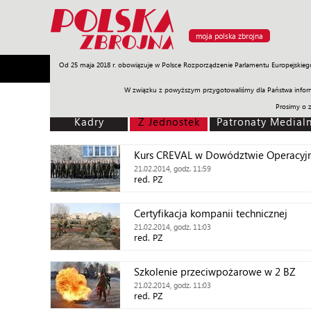
moja polska zbrojna
Od 25 maja 2018 r. obowiązuje w Polsce Rozporządzenie Parlamentu Europejskieg
Armia
Poligon
Sprzęt
Misje
Polityka
Prawo
W związku z powyższym przygotowaliśmy dla Państwa inform
Prosimy o 
Kadry
Z Jednostek
Patronaty Medial
Kurs CREVAL w Dowództwie Operacyj
21.02.2014, godz. 11:59
red. PZ
Certyfikacja kompanii technicznej
21.02.2014, godz. 11:03
red. PZ
Szkolenie przeciwpożarowe w 2 BZ
21.02.2014, godz. 11:03
red. PZ