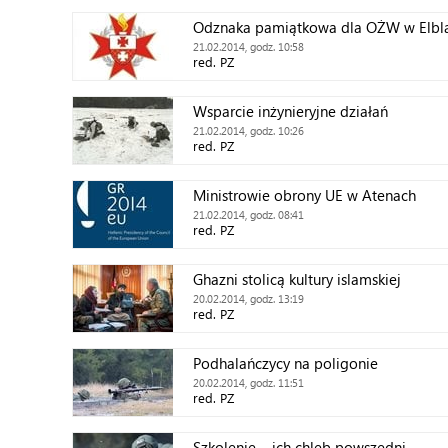
Odznaka pamiątkowa dla OŻW w Elbl
21.02.2014, godz. 10:58
red. PZ
Wsparcie inżynieryjne działań
21.02.2014, godz. 10:26
red. PZ
Ministrowie obrony UE w Atenach
21.02.2014, godz. 08:41
red. PZ
Ghazni stolicą kultury islamskiej
20.02.2014, godz. 13:19
red. PZ
Podhalańczycy na poligonie
20.02.2014, godz. 11:51
red. PZ
Szkolenie – ich chleb powszedni