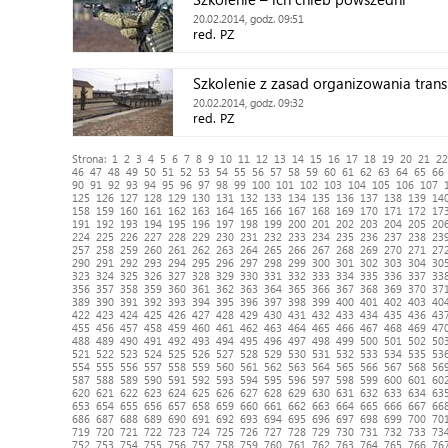
20.02.2014, godz. 09:51
red. PZ
Szkolenie z zasad organizowania tran
20.02.2014, godz. 09:32
red. PZ
Strona:
1
2
3
4
5
6
7
8
9
10
11
12
13
14
15
16
17
18
19
20
21
22
46
47
48
49
50
51
52
53
54
55
56
57
58
59
60
61
62
63
64
65
66
90
91
92
93
94
95
96
97
98
99
100
101
102
103
104
105
106
107
125
126
127
128
129
130
131
132
133
134
135
136
137
138
139
14
158
159
160
161
162
163
164
165
166
167
168
169
170
171
172
17
191
192
193
194
195
196
197
198
199
200
201
202
203
204
205
20
224
225
226
227
228
229
230
231
232
233
234
235
236
237
238
23
257
258
259
260
261
262
263
264
265
266
267
268
269
270
271
27
290
291
292
293
294
295
296
297
298
299
300
301
302
303
304
30
323
324
325
326
327
328
329
330
331
332
333
334
335
336
337
33
356
357
358
359
360
361
362
363
364
365
366
367
368
369
370
37
389
390
391
392
393
394
395
396
397
398
399
400
401
402
403
40
422
423
424
425
426
427
428
429
430
431
432
433
434
435
436
43
455
456
457
458
459
460
461
462
463
464
465
466
467
468
469
47
488
489
490
491
492
493
494
495
496
497
498
499
500
501
502
50
521
522
523
524
525
526
527
528
529
530
531
532
533
534
535
53
554
555
556
557
558
559
560
561
562
563
564
565
566
567
568
56
587
588
589
590
591
592
593
594
595
596
597
598
599
600
601
60
620
621
622
623
624
625
626
627
628
629
630
631
632
633
634
63
653
654
655
656
657
658
659
660
661
662
663
664
665
666
667
66
686
687
688
689
690
691
692
693
694
695
696
697
698
699
700
70
719
720
721
722
723
724
725
726
727
728
729
730
731
732
733
73
752
753
754
755
756
757
758
759
760
761
762
763
764
765
766
76