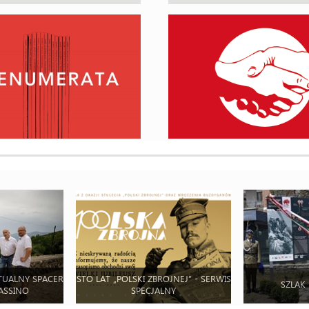
TUALNY SPACER
STO LAT „POLSKI ZBROJNEJ” - SERWIS
SZLAK
ASSINO
SPECJALNY