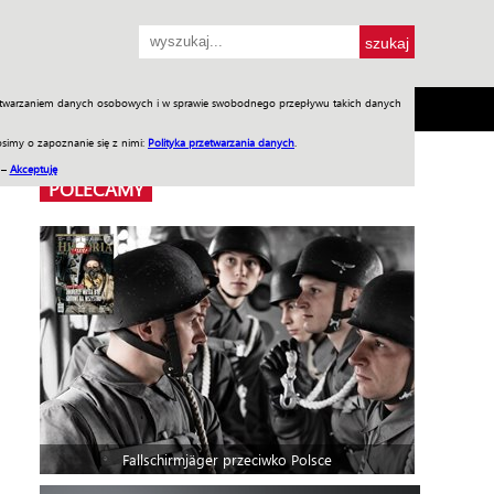
przetwarzaniem danych osobowych i w sprawie swobodnego przepływu takich danych
SH
SKLEP
Jednodniówki
Praca w WIW
simy o zapoznanie się z nimi:
Polityka przetwarzania danych
.
 –
Akceptuję
POLECAMY
Fallschirmjäger przeciwko Polsce