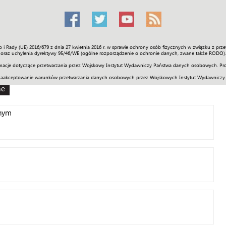
o i Rady (UE) 2016/679 z dnia 27 kwietnia 2016 r. w sprawie ochrony osób fizycznych w związku z 
Świat
Społeczność
Sport
Historia
Galerie
Wideo
ENGLI
oraz uchylenia dyrektywy 95/46/WE (ogólne rozporządzenie o ochronie danych, zwane także RODO).
acje dotyczące przetwarzania przez Wojskowy Instytut Wydawniczy Państwa danych osobowych. Pro
zaakceptowanie warunków przetwarzania danych osobowych przez Wojskowych Instytut Wydawniczy
ne
nym