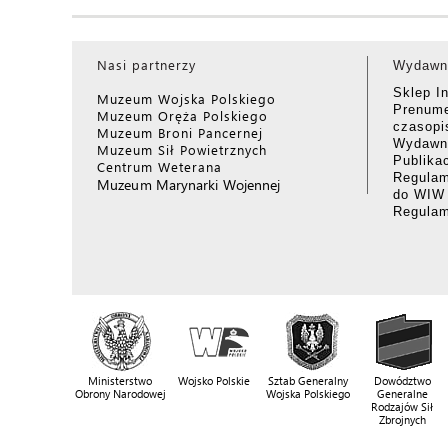
Nasi partnerzy
Wydawn
Sklep I
Muzeum Wojska Polskiego
Prenume
Muzeum Oręża Polskiego
czasop
Muzeum Broni Pancernej
Wydawni
Muzeum Sił Powietrznych
Publika
Centrum Weterana
Regulam
Muzeum Marynarki Wojennej
do WIW
Regula
Ministerstwo
Wojsko Polskie
Sztab Generalny
Dowództwo
Obrony Narodowej
Wojska Polskiego
Generalne
Rodzajów Sił
Zbrojnych