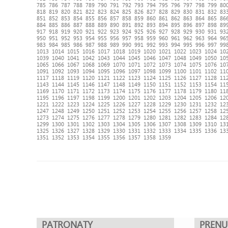
785
786
787
788
789
790
791
792
793
794
795
796
797
798
799
80
818
819
820
821
822
823
824
825
826
827
828
829
830
831
832
83
851
852
853
854
855
856
857
858
859
860
861
862
863
864
865
86
884
885
886
887
888
889
890
891
892
893
894
895
896
897
898
89
917
918
919
920
921
922
923
924
925
926
927
928
929
930
931
93
950
951
952
953
954
955
956
957
958
959
960
961
962
963
964
96
983
984
985
986
987
988
989
990
991
992
993
994
995
996
997
99
1013
1014
1015
1016
1017
1018
1019
1020
1021
1022
1023
1024
10
1039
1040
1041
1042
1043
1044
1045
1046
1047
1048
1049
1050
10
1065
1066
1067
1068
1069
1070
1071
1072
1073
1074
1075
1076
10
1091
1092
1093
1094
1095
1096
1097
1098
1099
1100
1101
1102
11
1117
1118
1119
1120
1121
1122
1123
1124
1125
1126
1127
1128
11
1143
1144
1145
1146
1147
1148
1149
1150
1151
1152
1153
1154
11
1169
1170
1171
1172
1173
1174
1175
1176
1177
1178
1179
1180
11
1195
1196
1197
1198
1199
1200
1201
1202
1203
1204
1205
1206
12
1221
1222
1223
1224
1225
1226
1227
1228
1229
1230
1231
1232
12
1247
1248
1249
1250
1251
1252
1253
1254
1255
1256
1257
1258
12
1273
1274
1275
1276
1277
1278
1279
1280
1281
1282
1283
1284
12
1299
1300
1301
1302
1303
1304
1305
1306
1307
1308
1309
1310
13
1325
1326
1327
1328
1329
1330
1331
1332
1333
1334
1335
1336
13
1351
1352
1353
1354
1355
1356
1357
1358
1359
PATRONATY
PREN