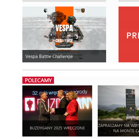
Vespa Battle Challenge
POLECAMY
ZAPRASZAMY NA WIR
BUZDYGANY 2025 WRĘCZONE
NA MONTE C