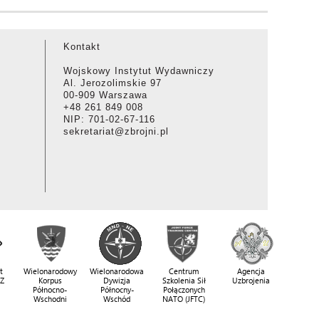
Kontakt
Wojskowy Instytut Wydawniczy
Al. Jerozolimskie 97
00-909 Warszawa
+48 261 849 008
NIP: 701-02-67-116
sekretariat@zbrojni.pl
t
Wielonarodowy
Wielonarodowa
Centrum
Agencja
SZ
Korpus
Dywizja
Szkolenia Sił
Uzbrojenia
Północno-
Północny-
Połączonych
Wschodni
Wschód
NATO (JFTC)