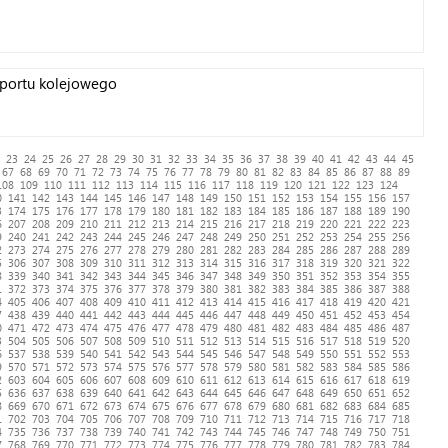
sportu kolejowego
23
24
25
26
27
28
29
30
31
32
33
34
35
36
37
38
39
40
41
42
43
44
45
67
68
69
70
71
72
73
74
75
76
77
78
79
80
81
82
83
84
85
86
87
88
89
108
109
110
111
112
113
114
115
116
117
118
119
120
121
122
123
124
0
141
142
143
144
145
146
147
148
149
150
151
152
153
154
155
156
157
3
174
175
176
177
178
179
180
181
182
183
184
185
186
187
188
189
190
6
207
208
209
210
211
212
213
214
215
216
217
218
219
220
221
222
223
9
240
241
242
243
244
245
246
247
248
249
250
251
252
253
254
255
256
2
273
274
275
276
277
278
279
280
281
282
283
284
285
286
287
288
289
5
306
307
308
309
310
311
312
313
314
315
316
317
318
319
320
321
322
8
339
340
341
342
343
344
345
346
347
348
349
350
351
352
353
354
355
1
372
373
374
375
376
377
378
379
380
381
382
383
384
385
386
387
388
4
405
406
407
408
409
410
411
412
413
414
415
416
417
418
419
420
421
7
438
439
440
441
442
443
444
445
446
447
448
449
450
451
452
453
454
0
471
472
473
474
475
476
477
478
479
480
481
482
483
484
485
486
487
3
504
505
506
507
508
509
510
511
512
513
514
515
516
517
518
519
520
6
537
538
539
540
541
542
543
544
545
546
547
548
549
550
551
552
553
9
570
571
572
573
574
575
576
577
578
579
580
581
582
583
584
585
586
2
603
604
605
606
607
608
609
610
611
612
613
614
615
616
617
618
619
5
636
637
638
639
640
641
642
643
644
645
646
647
648
649
650
651
652
8
669
670
671
672
673
674
675
676
677
678
679
680
681
682
683
684
685
1
702
703
704
705
706
707
708
709
710
711
712
713
714
715
716
717
718
4
735
736
737
738
739
740
741
742
743
744
745
746
747
748
749
750
751
7
768
769
770
771
772
773
774
775
776
777
778
779
780
781
782
783
784