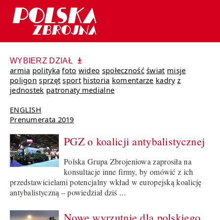
WYBIERZ DZIAŁ
armia
polityka
foto
wideo
społeczność
świat
misje
poligon
sprzęt
sport
historia
komentarze
kadry
z
jednostek
patronaty medialne
ENGLISH
Prenumerata 2019
PGZ o koalicji antybalistycznej
Polska Grupa Zbrojeniowa zaprosiła na
konsultacje inne firmy, by omówić z ich
przedstawicielami potencjalny wkład w europejską koalicję
antybalistyczną – powiedział dziś ...
Nowe wyrzutnie dla polskiego