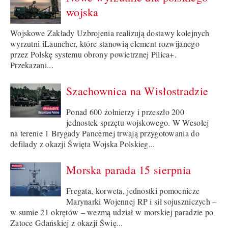
wojska
Wojskowe Zakłady Uzbrojenia realizują dostawy kolejnych
wyrzutni iLauncher, które stanowią element rozwijanego
przez Polskę systemu obrony powietrznej Pilica+.
Przekazani...
Szachownica na Wisłostradzie
Ponad 600 żołnierzy i przeszło 200
jednostek sprzętu wojskowego. W Wesołej
na terenie 1 Brygady Pancernej trwają przygotowania do
defilady z okazji Święta Wojska Polskieg...
Morska parada 15 sierpnia
Fregata, korweta, jednostki pomocnicze
Marynarki Wojennej RP i sił sojuszniczych –
w sumie 21 okrętów – wezmą udział w morskiej paradzie po
Zatoce Gdańskiej z okazji Świę...