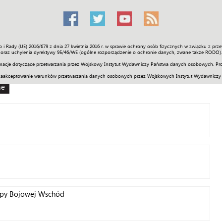
o i Rady (UE) 2016/679 z dnia 27 kwietnia 2016 r. w sprawie ochrony osób fizycznych w związku z 
Świat
Społeczność
Sport
Historia
Galerie
Wideo
ENGLI
oraz uchylenia dyrektywy 95/46/WE (ogólne rozporządzenie o ochronie danych, zwane także RODO).
acje dotyczące przetwarzania przez Wojskowy Instytut Wydawniczy Państwa danych osobowych. Pro
zaakceptowanie warunków przetwarzania danych osobowych przez Wojskowych Instytut Wydawniczy
ne
py Bojowej Wschód