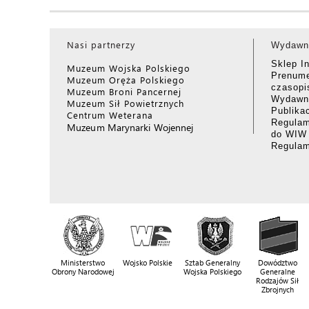
Nasi partnerzy
Wydawn
Sklep I
Muzeum Wojska Polskiego
Prenume
Muzeum Oręża Polskiego
czasop
Muzeum Broni Pancernej
Wydawni
Muzeum Sił Powietrznych
Publika
Centrum Weterana
Regulam
Muzeum Marynarki Wojennej
do WIW
Regula
Ministerstwo
Wojsko Polskie
Sztab Generalny
Dowództwo
Obrony Narodowej
Wojska Polskiego
Generalne
Rodzajów Sił
Zbrojnych