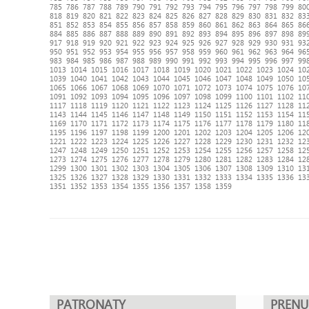
785
786
787
788
789
790
791
792
793
794
795
796
797
798
799
80
818
819
820
821
822
823
824
825
826
827
828
829
830
831
832
83
851
852
853
854
855
856
857
858
859
860
861
862
863
864
865
86
884
885
886
887
888
889
890
891
892
893
894
895
896
897
898
89
917
918
919
920
921
922
923
924
925
926
927
928
929
930
931
93
950
951
952
953
954
955
956
957
958
959
960
961
962
963
964
96
983
984
985
986
987
988
989
990
991
992
993
994
995
996
997
99
1013
1014
1015
1016
1017
1018
1019
1020
1021
1022
1023
1024
10
1039
1040
1041
1042
1043
1044
1045
1046
1047
1048
1049
1050
10
1065
1066
1067
1068
1069
1070
1071
1072
1073
1074
1075
1076
10
1091
1092
1093
1094
1095
1096
1097
1098
1099
1100
1101
1102
11
1117
1118
1119
1120
1121
1122
1123
1124
1125
1126
1127
1128
11
1143
1144
1145
1146
1147
1148
1149
1150
1151
1152
1153
1154
11
1169
1170
1171
1172
1173
1174
1175
1176
1177
1178
1179
1180
11
1195
1196
1197
1198
1199
1200
1201
1202
1203
1204
1205
1206
12
1221
1222
1223
1224
1225
1226
1227
1228
1229
1230
1231
1232
12
1247
1248
1249
1250
1251
1252
1253
1254
1255
1256
1257
1258
12
1273
1274
1275
1276
1277
1278
1279
1280
1281
1282
1283
1284
12
1299
1300
1301
1302
1303
1304
1305
1306
1307
1308
1309
1310
13
1325
1326
1327
1328
1329
1330
1331
1332
1333
1334
1335
1336
13
1351
1352
1353
1354
1355
1356
1357
1358
1359
PATRONATY
PREN