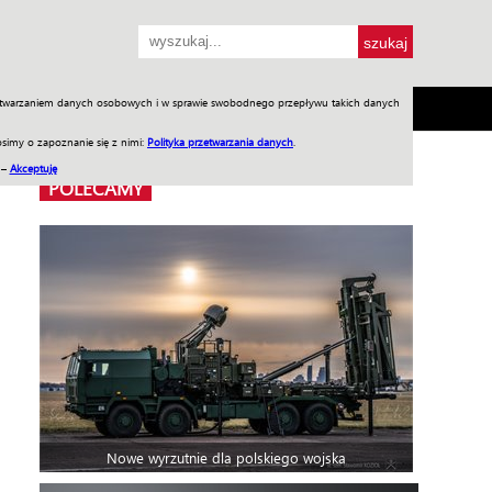
przetwarzaniem danych osobowych i w sprawie swobodnego przepływu takich danych
SH
SKLEP
Jednodniówki
Praca w WIW
simy o zapoznanie się z nimi:
Polityka przetwarzania danych
.
 –
Akceptuję
POLECAMY
Nowe wyrzutnie dla polskiego wojska