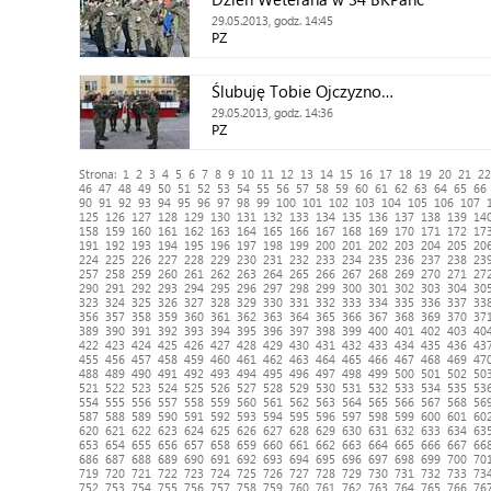
29.05.2013, godz. 14:45
PZ
Ślubuję Tobie Ojczyzno…
29.05.2013, godz. 14:36
PZ
Strona:
1
2
3
4
5
6
7
8
9
10
11
12
13
14
15
16
17
18
19
20
21
22
46
47
48
49
50
51
52
53
54
55
56
57
58
59
60
61
62
63
64
65
66
90
91
92
93
94
95
96
97
98
99
100
101
102
103
104
105
106
107
125
126
127
128
129
130
131
132
133
134
135
136
137
138
139
14
158
159
160
161
162
163
164
165
166
167
168
169
170
171
172
17
191
192
193
194
195
196
197
198
199
200
201
202
203
204
205
20
224
225
226
227
228
229
230
231
232
233
234
235
236
237
238
23
257
258
259
260
261
262
263
264
265
266
267
268
269
270
271
27
290
291
292
293
294
295
296
297
298
299
300
301
302
303
304
30
323
324
325
326
327
328
329
330
331
332
333
334
335
336
337
33
356
357
358
359
360
361
362
363
364
365
366
367
368
369
370
37
389
390
391
392
393
394
395
396
397
398
399
400
401
402
403
40
422
423
424
425
426
427
428
429
430
431
432
433
434
435
436
43
455
456
457
458
459
460
461
462
463
464
465
466
467
468
469
47
488
489
490
491
492
493
494
495
496
497
498
499
500
501
502
50
521
522
523
524
525
526
527
528
529
530
531
532
533
534
535
53
554
555
556
557
558
559
560
561
562
563
564
565
566
567
568
56
587
588
589
590
591
592
593
594
595
596
597
598
599
600
601
60
620
621
622
623
624
625
626
627
628
629
630
631
632
633
634
63
653
654
655
656
657
658
659
660
661
662
663
664
665
666
667
66
686
687
688
689
690
691
692
693
694
695
696
697
698
699
700
70
719
720
721
722
723
724
725
726
727
728
729
730
731
732
733
73
752
753
754
755
756
757
758
759
760
761
762
763
764
765
766
76