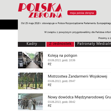
moja polska zbrojna
Od 25 maja 2018 r. obowiązuje w Polsce Rozporządzenie Parlamentu Europejskieg
Armia
Poligon
Sprzęt
Misje
Polityka
Prawo
W związku z powyższym przygotowaliśmy dla Państwa inform
Prosimy o 
Kadry
Z Jednostek
Patronaty Medial
Koleją na poligon
03.06.2013, godz. 10:36
PZ
Mistrzostwa Żandarmerii Wojskowej
03.06.2013, godz. 09:47
PZ
Nowy dowódca Międzynarodowej Gru
03.06.2013, godz. 08:42
PZ