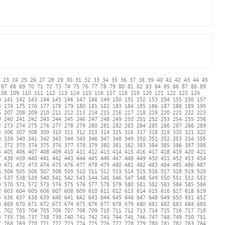
23
24
25
26
27
28
29
30
31
32
33
34
35
36
37
38
39
40
41
42
43
44
45
67
68
69
70
71
72
73
74
75
76
77
78
79
80
81
82
83
84
85
86
87
88
89
108
109
110
111
112
113
114
115
116
117
118
119
120
121
122
123
124
0
141
142
143
144
145
146
147
148
149
150
151
152
153
154
155
156
157
3
174
175
176
177
178
179
180
181
182
183
184
185
186
187
188
189
190
6
207
208
209
210
211
212
213
214
215
216
217
218
219
220
221
222
223
9
240
241
242
243
244
245
246
247
248
249
250
251
252
253
254
255
256
2
273
274
275
276
277
278
279
280
281
282
283
284
285
286
287
288
289
5
306
307
308
309
310
311
312
313
314
315
316
317
318
319
320
321
322
8
339
340
341
342
343
344
345
346
347
348
349
350
351
352
353
354
355
1
372
373
374
375
376
377
378
379
380
381
382
383
384
385
386
387
388
4
405
406
407
408
409
410
411
412
413
414
415
416
417
418
419
420
421
7
438
439
440
441
442
443
444
445
446
447
448
449
450
451
452
453
454
0
471
472
473
474
475
476
477
478
479
480
481
482
483
484
485
486
487
3
504
505
506
507
508
509
510
511
512
513
514
515
516
517
518
519
520
6
537
538
539
540
541
542
543
544
545
546
547
548
549
550
551
552
553
9
570
571
572
573
574
575
576
577
578
579
580
581
582
583
584
585
586
2
603
604
605
606
607
608
609
610
611
612
613
614
615
616
617
618
619
5
636
637
638
639
640
641
642
643
644
645
646
647
648
649
650
651
652
8
669
670
671
672
673
674
675
676
677
678
679
680
681
682
683
684
685
1
702
703
704
705
706
707
708
709
710
711
712
713
714
715
716
717
718
4
735
736
737
738
739
740
741
742
743
744
745
746
747
748
749
750
751
7
768
769
770
771
772
773
774
775
776
777
778
779
780
781
782
783
784