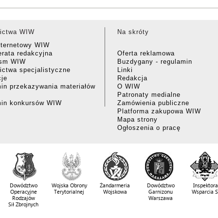
ictwa WIW
Na skróty
nternetowy WIW
rata redakcyjna
Oferta reklamowa
ism WIW
Buzdygany - regulamin
ctwa specjalistyczne
Linki
cje
Redakcja
in przekazywania materiałów
O WIW
Patronaty medialne
min konkursów WIW
Zamówienia publiczne
Platforma zakupowa WIW
Mapa strony
Ogłoszenia o pracę
Dowództwo
Wojska Obrony
Żandarmeria
Dowództwo
Inspektora
Operacyjne
Terytorialnej
Wojskowa
Garnizonu
Wsparcia 
Rodzajów
Warszawa
Sił Zbrojnych