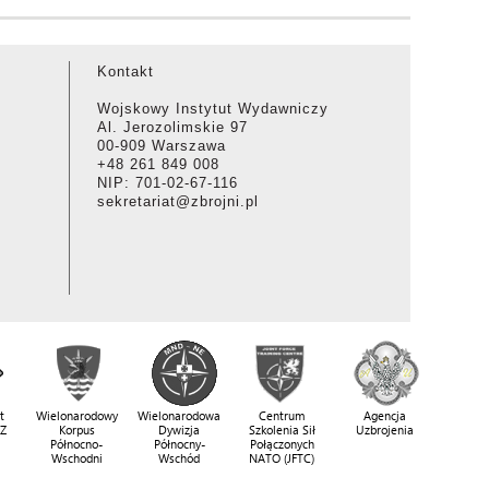
Kontakt
Wojskowy Instytut Wydawniczy
Al. Jerozolimskie 97
00-909 Warszawa
+48 261 849 008
NIP: 701-02-67-116
sekretariat@zbrojni.pl
t
Wielonarodowy
Wielonarodowa
Centrum
Agencja
SZ
Korpus
Dywizja
Szkolenia Sił
Uzbrojenia
Północno-
Północny-
Połączonych
Wschodni
Wschód
NATO (JFTC)