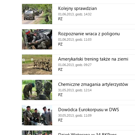
Kolejny sprawdzian
01.06.2013, godz. 14:32
PZ
Rozpoznanie wraca z poligonu
01.06.2013, godz. 11:03
PZ
Amerykański trening także na ziemi
01.06.2013, godz. 09:27
PZ
Chemiczne zmagania artylerzystów
31.05.2013, godz. 12:14
PZ
Dowódca Eurokorpusu w DWS
30.05.2013, godz. 11:09
PZ
Dzień Weterana w 34 BKPanc