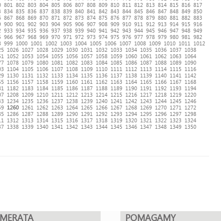
0
801
802
803
804
805
806
807
808
809
810
811
812
813
814
815
816
817
3
834
835
836
837
838
839
840
841
842
843
844
845
846
847
848
849
850
6
867
868
869
870
871
872
873
874
875
876
877
878
879
880
881
882
883
9
900
901
902
903
904
905
906
907
908
909
910
911
912
913
914
915
916
2
933
934
935
936
937
938
939
940
941
942
943
944
945
946
947
948
949
5
966
967
968
969
970
971
972
973
974
975
976
977
978
979
980
981
982
8
999
1000
1001
1002
1003
1004
1005
1006
1007
1008
1009
1010
1011
1012
25
1026
1027
1028
1029
1030
1031
1032
1033
1034
1035
1036
1037
1038
51
1052
1053
1054
1055
1056
1057
1058
1059
1060
1061
1062
1063
1064
77
1078
1079
1080
1081
1082
1083
1084
1085
1086
1087
1088
1089
1090
03
1104
1105
1106
1107
1108
1109
1110
1111
1112
1113
1114
1115
1116
29
1130
1131
1132
1133
1134
1135
1136
1137
1138
1139
1140
1141
1142
55
1156
1157
1158
1159
1160
1161
1162
1163
1164
1165
1166
1167
1168
81
1182
1183
1184
1185
1186
1187
1188
1189
1190
1191
1192
1193
1194
07
1208
1209
1210
1211
1212
1213
1214
1215
1216
1217
1218
1219
1220
33
1234
1235
1236
1237
1238
1239
1240
1241
1242
1243
1244
1245
1246
59
1260
1261
1262
1263
1264
1265
1266
1267
1268
1269
1270
1271
1272
85
1286
1287
1288
1289
1290
1291
1292
1293
1294
1295
1296
1297
1298
11
1312
1313
1314
1315
1316
1317
1318
1319
1320
1321
1322
1323
1324
37
1338
1339
1340
1341
1342
1343
1344
1345
1346
1347
1348
1349
1350
UMERATA
POMAGAMY