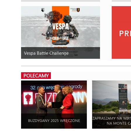
Vespa Battle Challenge
POLECAMY
ZAPRASZAMY NA WIR
BUZDYGANY 2025 WRĘCZONE
NA MONTE C