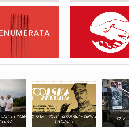
TUALNY SPACER
STO LAT „POLSKI ZBROJNEJ” - SERWIS
SZLAK
ASSINO
SPECJALNY