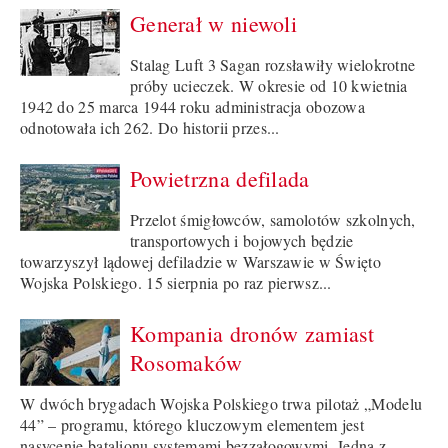
Generał w niewoli
Stalag Luft 3 Sagan rozsławiły wielokrotne
próby ucieczek. W okresie od 10 kwietnia
1942 do 25 marca 1944 roku administracja obozowa
odnotowała ich 262. Do historii przes...
Powietrzna defilada
Przelot śmigłowców, samolotów szkolnych,
transportowych i bojowych będzie
towarzyszył lądowej defiladzie w Warszawie w Święto
Wojska Polskiego. 15 sierpnia po raz pierwsz...
Kompania dronów zamiast
Rosomaków
W dwóch brygadach Wojska Polskiego trwa pilotaż „Modelu
44” – programu, którego kluczowym elementem jest
nasycenie batalionu systemami bezzałogowymi. Jedną z