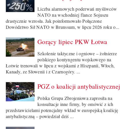
Liczba alarmowych poderwań myśliwców
NATO na wschodniej flance Sojuszu
drastycznie wzrosła. Jak poinformowało Połączone
Dowództwo Sił NATO w Brunssum, w lipcu 2026 roku o...
Gorący lipiec PKW Łotwa
Szkolenie taktyczne i ogniowe – żołnierze
polskiego kontyngentu wojskowego na
Łotwie trenowali w lipcu z wojskami z Hiszpanii, Włoch,
Kanady, ze Słowenii i z Czarnogóry. ...
PGZ o koalicji antybalistycznej
Polska Grupa Zbrojeniowa zaprosiła na
konsultacje inne firmy, by omówić z ich
przedstawicielami potencjalny wkład w europejską koalicję
antybalistyczną – powiedział dziś ...