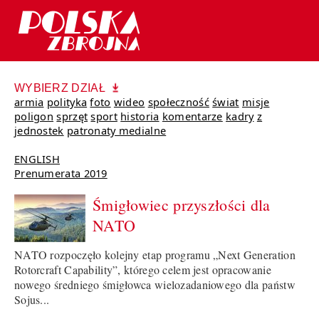
WYBIERZ DZIAŁ
armia
polityka
foto
wideo
społeczność
świat
misje
poligon
sprzęt
sport
historia
komentarze
kadry
z
jednostek
patronaty medialne
ENGLISH
Prenumerata 2019
Śmigłowiec przyszłości dla
NATO
NATO rozpoczęło kolejny etap programu „Next Generation
Rotorcraft Capability”, którego celem jest opracowanie
nowego średniego śmigłowca wielozadaniowego dla państw
Sojus...