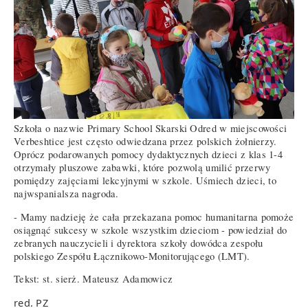
Szkoła o nazwie Primary School Skarski Odred w miejscowości
Verbeshtice jest często odwiedzana przez polskich żołnierzy.
Oprócz podarowanych pomocy dydaktycznych dzieci z klas 1-4
otrzymały pluszowe zabawki, które pozwolą umilić przerwy
pomiędzy zajęciami lekcyjnymi w szkole. Uśmiech dzieci, to
najwspanialsza nagroda.
- Mamy nadzieję że cała przekazana pomoc humanitarna pomoże
osiągnąć sukcesy w szkole wszystkim dzieciom - powiedział do
zebranych nauczycieli i dyrektora szkoły dowódca zespołu
polskiego Zespółu Łącznikowo-Monitorującego (LMT).
Tekst: st. sierż. Mateusz Adamowicz
red. PZ