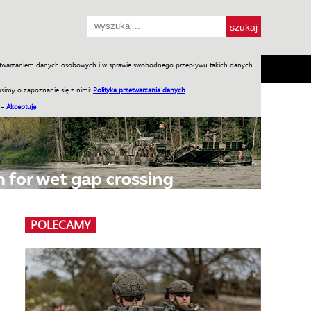
przetwarzaniem danych osobowych i w sprawie swobodnego przepływu takich danych
SH
SKLEP
Jednodniówki
Praca w WIW
simy o zapoznanie się z nimi:
Polityka przetwarzania danych
.
 –
Akceptuję
POLECAMY