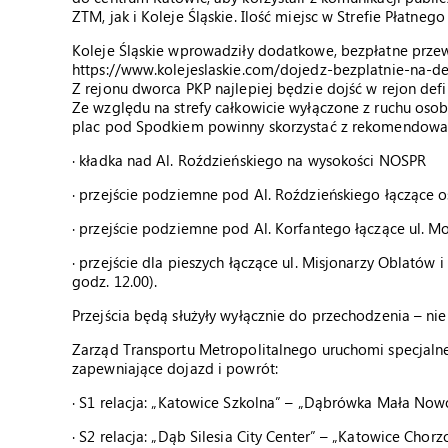
ZTM, jak i Koleje Śląskie. Ilość miejsc w Strefie Płatn
Koleje Śląskie wprowadziły dodatkowe, bezpłatne przew
https://www.kolejeslaskie.com/dojedz-bezplatnie-na-de
Z rejonu dworca PKP najlepiej będzie dojść w rejon defi
Ze względu na strefy całkowicie wyłączone z ruchu oso
plac pod Spodkiem powinny skorzystać z rekomendowa
· kładka nad Al. Roździeńskiego na wysokości NOSPR
· przejście podziemne pod Al. Roździeńskiego łączące os
· przejście podziemne pod Al. Korfantego łączące ul. 
· przejście dla pieszych łączące ul. Misjonarzy Oblatów 
godz. 12.00).
Przejścia będą służyły wyłącznie do przechodzenia – ni
Zarząd Transportu Metropolitalnego uruchomi specjaln
zapewniające dojazd i powrót:
· S1 relacja: „Katowice Szkolna” – „Dąbrówka Mała No
· S2 relacja: „Dąb Silesia City Center” – „Katowice Cho