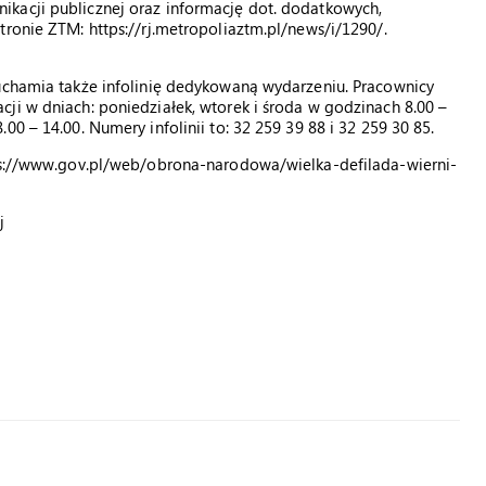
kacji publicznej oraz informację dot. dodatkowych,
tronie ZTM: https://rj.metropoliaztm.pl/news/i/1290/.
ruchamia także infolinię dedykowaną wydarzeniu. Pracownicy
ji w dniach: poniedziałek, wtorek i środa w godzinach 8.00 –
0 – 14.00. Numery infolinii to: 32 259 39 88 i 32 259 30 85.
tps://www.gov.pl/web/obrona-narodowa/wielka-defilada-wierni-
j