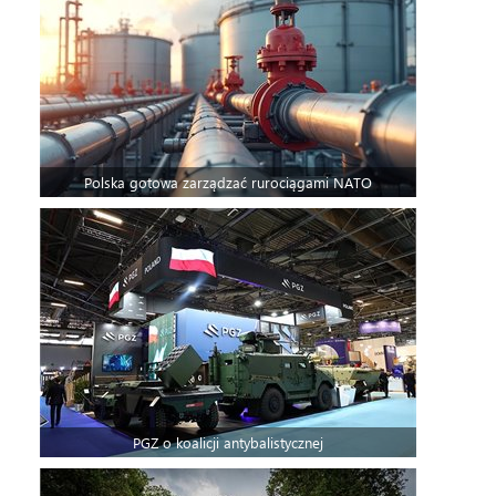
Polska gotowa zarządzać rurociągami NATO
PGZ o koalicji antybalistycznej