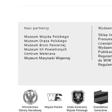
Nasi partnerzy
Wydawn
Sklep I
Muzeum Wojska Polskiego
Prenume
Muzeum Oręża Polskiego
czasop
Muzeum Broni Pancernej
Wydawni
Muzeum Sił Powietrznych
Publika
Centrum Weterana
Regulam
Muzeum Marynarki Wojennej
do WIW
Regula
Ministerstwo
Wojsko Polskie
Sztab Generalny
Dowództwo
Obrony Narodowej
Wojska Polskiego
Generalne