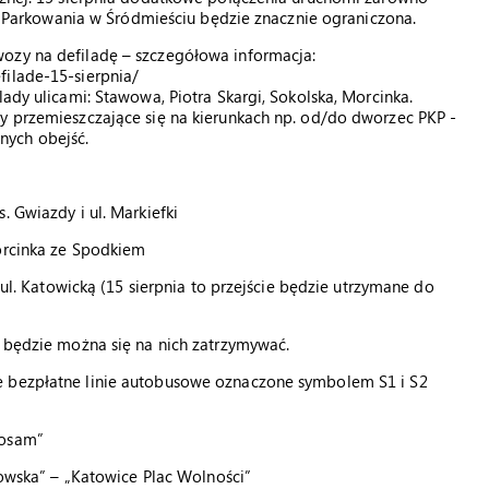
ego Parkowania w Śródmieściu będzie znacznie ograniczona.
ozy na defiladę – szczegółowa informacja:
filade-15-sierpnia/
lady ulicami: Stawowa, Piotra Skargi, Sokolska, Morcinka.
by przemieszczające się na kierunkach np. od/do dworzec PKP -
nych obejść.
. Gwiazdy i ul. Markiefki
Morcinka ze Spodkiem
i ul. Katowicką (15 sierpnia to przejście będzie utrzymane do
e będzie można się na nich zatrzymywać.
e bezpłatne linie autobusowe oznaczone symbolem S1 i S2
wosam”
rzowska” – „Katowice Plac Wolności”