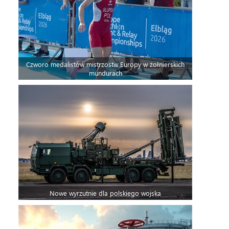
Czworo medalistów mistrzostw Europy w żołnierskich
mundurach
Nowe wyrzutnie dla polskiego wojska