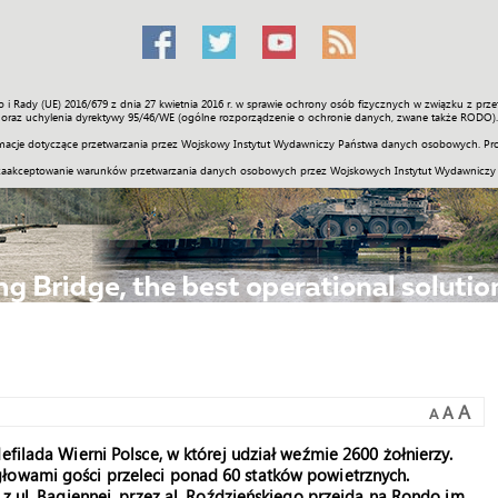
o i Rady (UE) 2016/679 z dnia 27 kwietnia 2016 r. w sprawie ochrony osób fizycznych w związku z 
Świat
Społeczność
Sport
Historia
Galerie
Wideo
ENGLI
oraz uchylenia dyrektywy 95/46/WE (ogólne rozporządzenie o ochronie danych, zwane także RODO).
acje dotyczące przetwarzania przez Wojskowy Instytut Wydawniczy Państwa danych osobowych. Pro
zaakceptowanie warunków przetwarzania danych osobowych przez Wojskowych Instytut Wydawniczy
A
A
A
efilada Wierni Polsce, w której udział weźmie 2600 żołnierzy.
łowami gości przeleci ponad 60 statków powietrznych.
 z ul. Bagiennej, przez al. Roździeńskiego przejdą na Rondo im.