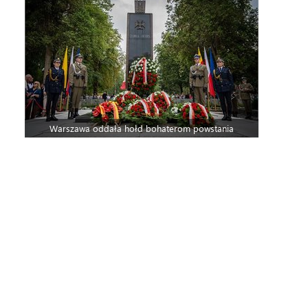
Warszawa oddała hołd bohaterom powstania