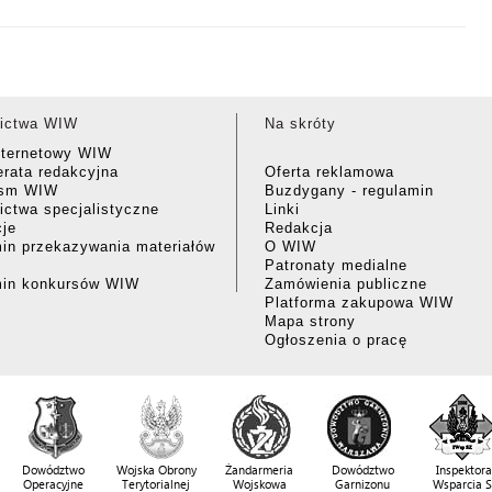
ictwa WIW
Na skróty
nternetowy WIW
rata redakcyjna
Oferta reklamowa
ism WIW
Buzdygany - regulamin
ctwa specjalistyczne
Linki
cje
Redakcja
in przekazywania materiałów
O WIW
Patronaty medialne
min konkursów WIW
Zamówienia publiczne
Platforma zakupowa WIW
Mapa strony
Ogłoszenia o pracę
Dowództwo
Wojska Obrony
Żandarmeria
Dowództwo
Inspektora
Operacyjne
Terytorialnej
Wojskowa
Garnizonu
Wsparcia 