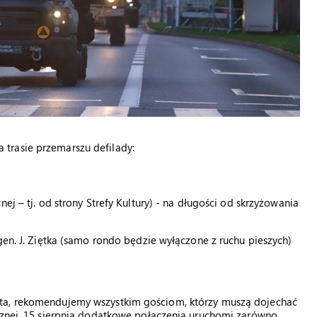
trasie przemarszu defilady:
ej – tj. od strony Strefy Kultury) - na długości od skrzyżowania
gen. J. Ziętka (samo rondo będzie wyłączone z ruchu pieszych)
sta, rekomendujemy wszystkim gościom, którzy muszą dojechać
icznej. 15 sierpnia dodatkowe połączenia uruchomi zarówno