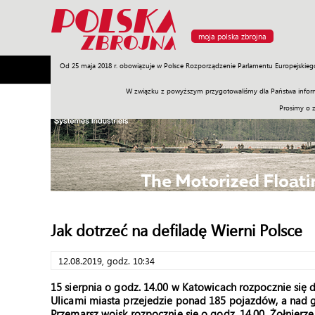
moja polska zbrojna
Od 25 maja 2018 r. obowiązuje w Polsce Rozporządzenie Parlamentu Europejskieg
Armia
Poligon
Sprzęt
Misje
Polityka
Prawo
W związku z powyższym przygotowaliśmy dla Państwa inform
Prosimy o 
Jak dotrzeć na defiladę Wierni Polsce
12.08.2019, godz. 10:34
15 sierpnia o godz. 14.00 w Katowicach rozpocznie się d
Ulicami miasta przejedzie ponad 185 pojazdów, a nad g
Przemarsz wojsk rozpocznie się o godz. 14.00. Żołnierze