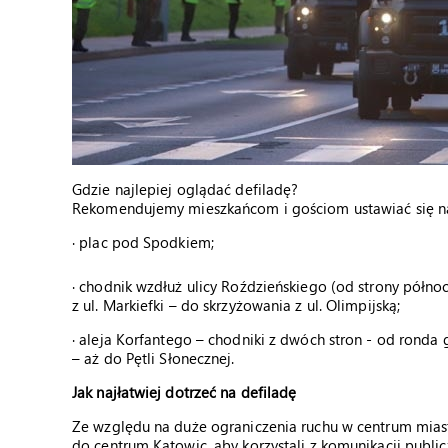
Gdzie najlepiej oglądać defiladę?
Rekomendujemy mieszkańcom i gościom ustawiać się na 
· plac pod Spodkiem;
· chodnik wzdłuż ulicy Roździeńskiego (od strony północn
z ul. Markiefki – do skrzyżowania z ul. Olimpijską;
· aleja Korfantego – chodniki z dwóch stron - od ronda 
– aż do Pętli Słonecznej.
Jak najłatwiej dotrzeć na defiladę
Ze względu na duże ograniczenia ruchu w centrum mia
do centrum Katowic, aby korzystali z komunikacji publ