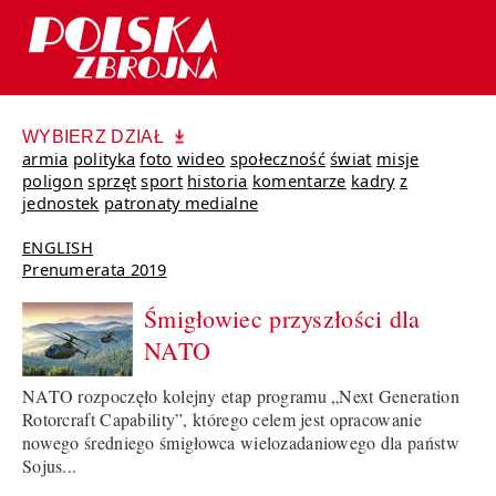
WYBIERZ DZIAŁ
armia
polityka
foto
wideo
społeczność
świat
misje
poligon
sprzęt
sport
historia
komentarze
kadry
z
jednostek
patronaty medialne
ENGLISH
Prenumerata 2019
Śmigłowiec przyszłości dla
NATO
NATO rozpoczęło kolejny etap programu „Next Generation
Rotorcraft Capability”, którego celem jest opracowanie
nowego średniego śmigłowca wielozadaniowego dla państw
Sojus...