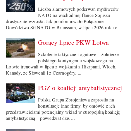
Liczba alarmowych poderwań myśliwców
NATO na wschodniej flance Sojuszu
drastycznie wzrosła. Jak poinformowało Połączone
Dowództwo Sił NATO w Brunssum, w lipcu 2026 roku o...
Gorący lipiec PKW Łotwa
Szkolenie taktyczne i ogniowe – żołnierze
polskiego kontyngentu wojskowego na
Łotwie trenowali w lipcu z wojskami z Hiszpanii, Włoch,
Kanady, ze Słowenii i z Czarnogóry. ...
PGZ o koalicji antybalistycznej
Polska Grupa Zbrojeniowa zaprosiła na
konsultacje inne firmy, by omówić z ich
przedstawicielami potencjalny wkład w europejską koalicję
antybalistyczną – powiedział dziś ...