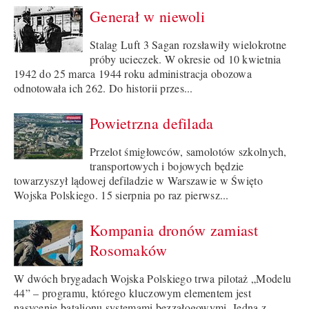
Generał w niewoli
Stalag Luft 3 Sagan rozsławiły wielokrotne
próby ucieczek. W okresie od 10 kwietnia
1942 do 25 marca 1944 roku administracja obozowa
odnotowała ich 262. Do historii przes...
Powietrzna defilada
Przelot śmigłowców, samolotów szkolnych,
transportowych i bojowych będzie
towarzyszył lądowej defiladzie w Warszawie w Święto
Wojska Polskiego. 15 sierpnia po raz pierwsz...
Kompania dronów zamiast
Rosomaków
W dwóch brygadach Wojska Polskiego trwa pilotaż „Modelu
44” – programu, którego kluczowym elementem jest
nasycenie batalionu systemami bezzałogowymi. Jedną z