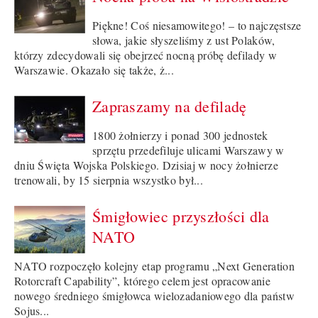
Piękne! Coś niesamowitego! – to najczęstsze
słowa, jakie słyszeliśmy z ust Polaków,
którzy zdecydowali się obejrzeć nocną próbę defilady w
Warszawie. Okazało się także, ż...
Zapraszamy na defiladę
1800 żołnierzy i ponad 300 jednostek
sprzętu przedefiluje ulicami Warszawy w
dniu Święta Wojska Polskiego. Dzisiaj w nocy żołnierze
trenowali, by 15 sierpnia wszystko był...
Śmigłowiec przyszłości dla
NATO
NATO rozpoczęło kolejny etap programu „Next Generation
Rotorcraft Capability”, którego celem jest opracowanie
nowego średniego śmigłowca wielozadaniowego dla państw
Sojus...