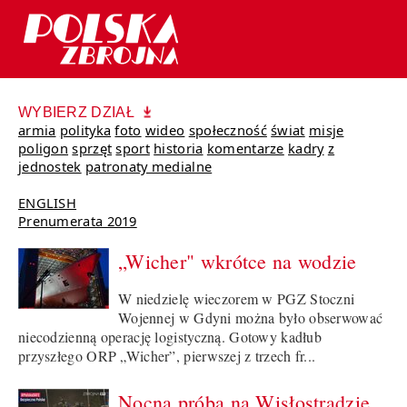
WYBIERZ DZIAŁ
armia
polityka
foto
wideo
społeczność
świat
misje
poligon
sprzęt
sport
historia
komentarze
kadry
z
jednostek
patronaty medialne
ENGLISH
Prenumerata 2019
„Wicher" wkrótce na wodzie
W niedzielę wieczorem w PGZ Stoczni
Wojennej w Gdyni można było obserwować
niecodzienną operację logistyczną. Gotowy kadłub
przyszłego ORP „Wicher”, pierwszej z trzech fr...
Nocna próba na Wisłostradzie