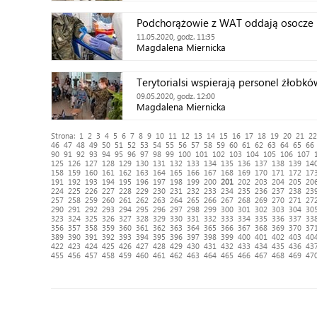
Podchorążowie z WAT oddają osocze
11.05.2020, godz. 11:35
Magdalena Miernicka
Terytorialsi wspierają personel żłobkó
09.05.2020, godz. 12:00
Magdalena Miernicka
Strona:
1
2
3
4
5
6
7
8
9
10
11
12
13
14
15
16
17
18
19
20
21
22
46
47
48
49
50
51
52
53
54
55
56
57
58
59
60
61
62
63
64
65
66
90
91
92
93
94
95
96
97
98
99
100
101
102
103
104
105
106
107
125
126
127
128
129
130
131
132
133
134
135
136
137
138
139
14
158
159
160
161
162
163
164
165
166
167
168
169
170
171
172
17
191
192
193
194
195
196
197
198
199
200
201
202
203
204
205
20
224
225
226
227
228
229
230
231
232
233
234
235
236
237
238
23
257
258
259
260
261
262
263
264
265
266
267
268
269
270
271
27
290
291
292
293
294
295
296
297
298
299
300
301
302
303
304
30
323
324
325
326
327
328
329
330
331
332
333
334
335
336
337
33
356
357
358
359
360
361
362
363
364
365
366
367
368
369
370
37
389
390
391
392
393
394
395
396
397
398
399
400
401
402
403
40
422
423
424
425
426
427
428
429
430
431
432
433
434
435
436
43
455
456
457
458
459
460
461
462
463
464
465
466
467
468
469
47