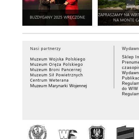
ZAPRASZAMY NA WIR
BUZDYGANY 2025 WRĘCZONE
NA MONTE C
Nasi partnerzy
Wydawn
Sklep I
Muzeum Wojska Polskiego
Prenume
Muzeum Oręża Polskiego
czasop
Muzeum Broni Pancernej
Wydawni
Muzeum Sił Powietrznych
Publika
Centrum Weterana
Regulam
Muzeum Marynarki Wojennej
do WIW
Regula