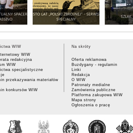
TUALNY SPACER
STO LAT „POLSKI ZBROJNEJ” - SERWIS
SZLAK
ASSINO
SPECJALNY
ictwa WIW
Na skróty
nternetowy WIW
rata redakcyjna
Oferta reklamowa
ism WIW
Buzdygany - regulamin
ctwa specjalistyczne
Linki
cje
Redakcja
in przekazywania materiałów
O WIW
Patronaty medialne
min konkursów WIW
Zamówienia publiczne
Platforma zakupowa WIW
Mapa strony
Ogłoszenia o pracę