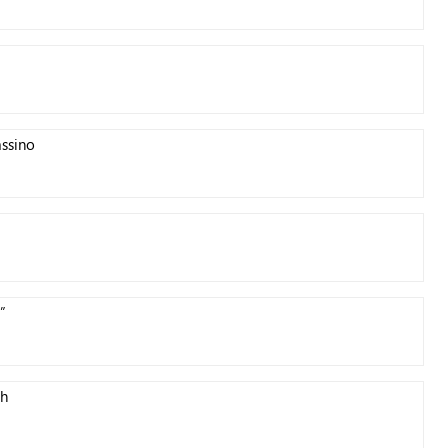
ssino
”
ch