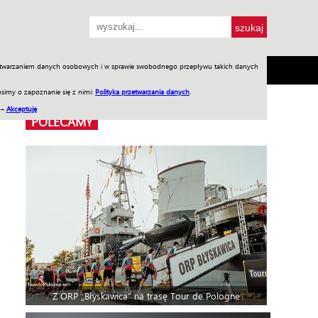
przetwarzaniem danych osobowych i w sprawie swobodnego przepływu takich danych
SH
SKLEP
Jednodniówki
Praca w WIW
simy o zapoznanie się z nimi:
Polityka przetwarzania danych
.
 –
Akceptuję
POLECAMY
Z ORP „Błyskawica” na trasę Tour de Pologne