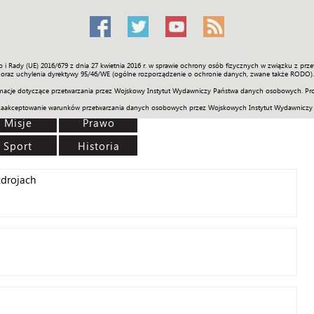
o i Rady (UE) 2016/679 z dnia 27 kwietnia 2016 r. w sprawie ochrony osób fizycznych w związku z 
Świat
Społeczność
Sport
Historia
Galerie
Wideo
ENGLI
oraz uchylenia dyrektywy 95/46/WE (ogólne rozporządzenie o ochronie danych, zwane także RODO).
acje dotyczące przetwarzania przez Wojskowy Instytut Wydawniczy Państwa danych osobowych. Pro
zaakceptowanie warunków przetwarzania danych osobowych przez Wojskowych Instytut Wydawniczy
Misje
Prawo
Sport
Historia
zdrojach