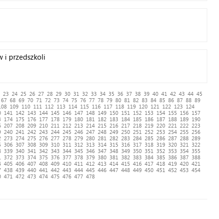
w i przedszkoli
23
24
25
26
27
28
29
30
31
32
33
34
35
36
37
38
39
40
41
42
43
44
45
67
68
69
70
71
72
73
74
75
76
77
78
79
80
81
82
83
84
85
86
87
88
89
108
109
110
111
112
113
114
115
116
117
118
119
120
121
122
123
124
0
141
142
143
144
145
146
147
148
149
150
151
152
153
154
155
156
157
3
174
175
176
177
178
179
180
181
182
183
184
185
186
187
188
189
190
6
207
208
209
210
211
212
213
214
215
216
217
218
219
220
221
222
223
9
240
241
242
243
244
245
246
247
248
249
250
251
252
253
254
255
256
2
273
274
275
276
277
278
279
280
281
282
283
284
285
286
287
288
289
5
306
307
308
309
310
311
312
313
314
315
316
317
318
319
320
321
322
8
339
340
341
342
343
344
345
346
347
348
349
350
351
352
353
354
355
1
372
373
374
375
376
377
378
379
380
381
382
383
384
385
386
387
388
4
405
406
407
408
409
410
411
412
413
414
415
416
417
418
419
420
421
7
438
439
440
441
442
443
444
445
446
447
448
449
450
451
452
453
454
0
471
472
473
474
475
476
477
478