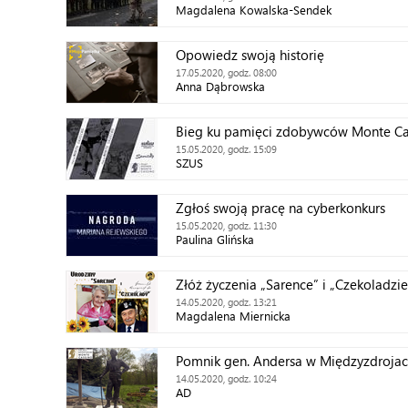
Magdalena Kowalska-Sendek
Opowiedz swoją historię
17.05.2020, godz. 08:00
Anna Dąbrowska
Bieg ku pamięci zdobywców Monte Ca
15.05.2020, godz. 15:09
SZUS
Zgłoś swoją pracę na cyberkonkurs
15.05.2020, godz. 11:30
Paulina Glińska
Złóż życzenia „Sarence” i „Czekoladzie
14.05.2020, godz. 13:21
Magdalena Miernicka
Pomnik gen. Andersa w Międzyzdroja
14.05.2020, godz. 10:24
AD