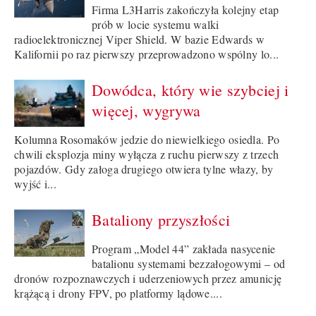
Firma L3Harris zakończyła kolejny etap
prób w locie systemu walki
radioelektronicznej Viper Shield. W bazie Edwards w
Kalifornii po raz pierwszy przeprowadzono wspólny lo...
Dowódca, który wie szybciej i
więcej, wygrywa
Kolumna Rosomaków jedzie do niewielkiego osiedla. Po
chwili eksplozja miny wyłącza z ruchu pierwszy z trzech
pojazdów. Gdy załoga drugiego otwiera tylne włazy, by
wyjść i...
Bataliony przyszłości
Program „Model 44” zakłada nasycenie
batalionu systemami bezzałogowymi – od
dronów rozpoznawczych i uderzeniowych przez amunicję
krążącą i drony FPV, po platformy lądowe....