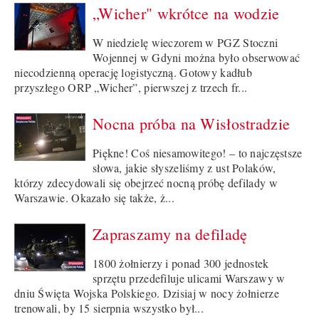
„Wicher" wkrótce na wodzie
W niedzielę wieczorem w PGZ Stoczni
Wojennej w Gdyni można było obserwować
niecodzienną operację logistyczną. Gotowy kadłub
przyszłego ORP „Wicher”, pierwszej z trzech fr...
Nocna próba na Wisłostradzie
Piękne! Coś niesamowitego! – to najczęstsze
słowa, jakie słyszeliśmy z ust Polaków,
którzy zdecydowali się obejrzeć nocną próbę defilady w
Warszawie. Okazało się także, ż...
Zapraszamy na defiladę
1800 żołnierzy i ponad 300 jednostek
sprzętu przedefiluje ulicami Warszawy w
dniu Święta Wojska Polskiego. Dzisiaj w nocy żołnierze
trenowali, by 15 sierpnia wszystko był...