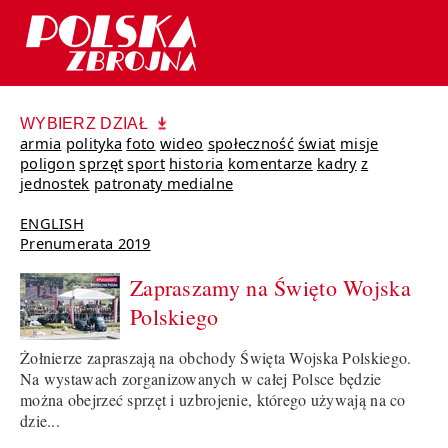
WYBIERZ DZIAŁ
armia
polityka
foto
wideo
społeczność
świat
misje
poligon
sprzęt
sport
historia
komentarze
kadry
z
jednostek
patronaty medialne
ENGLISH
Prenumerata 2019
Zapraszamy na Święto Wojska
Polskiego
Żołnierze zapraszają na obchody Święta Wojska Polskiego.
Na wystawach zorganizowanych w całej Polsce będzie
można obejrzeć sprzęt i uzbrojenie, którego używają na co
dzie...