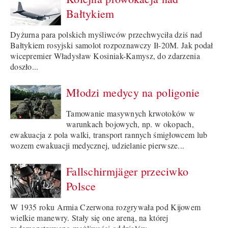
Bałtykiem
Dyżurna para polskich myśliwców przechwyciła dziś nad
Bałtykiem rosyjski samolot rozpoznawczy Ił-20M. Jak podał
wicepremier Władysław Kosiniak-Kamysz, do zdarzenia
doszło...
Młodzi medycy na poligonie
Tamowanie masywnych krwotoków w
warunkach bojowych, np. w okopach,
ewakuacja z pola walki, transport rannych śmigłowcem lub
wozem ewakuacji medycznej, udzielanie pierwsze...
Fallschirmjäger przeciwko
Polsce
W 1935 roku Armia Czerwona rozgrywała pod Kijowem
wielkie manewry. Stały się one areną, na której