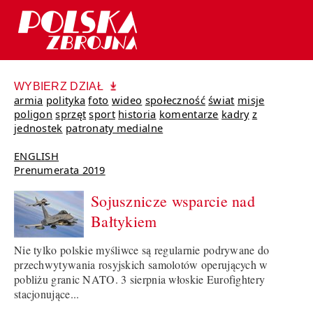
WYBIERZ DZIAŁ
armia
polityka
foto
wideo
społeczność
świat
misje
poligon
sprzęt
sport
historia
komentarze
kadry
z
jednostek
patronaty medialne
ENGLISH
Prenumerata 2019
Sojusznicze wsparcie nad
Bałtykiem
Nie tylko polskie myśliwce są regularnie podrywane do
przechwytywania rosyjskich samolotów operujących w
pobliżu granic NATO. 3 sierpnia włoskie Eurofightery
stacjonujące...