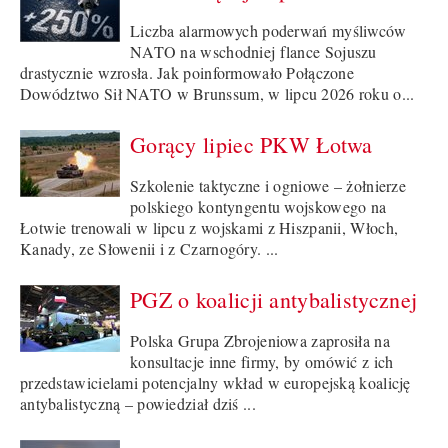
Liczba alarmowych poderwań myśliwców
NATO na wschodniej flance Sojuszu
drastycznie wzrosła. Jak poinformowało Połączone
Dowództwo Sił NATO w Brunssum, w lipcu 2026 roku o...
Gorący lipiec PKW Łotwa
Szkolenie taktyczne i ogniowe – żołnierze
polskiego kontyngentu wojskowego na
Łotwie trenowali w lipcu z wojskami z Hiszpanii, Włoch,
Kanady, ze Słowenii i z Czarnogóry. ...
PGZ o koalicji antybalistycznej
Polska Grupa Zbrojeniowa zaprosiła na
konsultacje inne firmy, by omówić z ich
przedstawicielami potencjalny wkład w europejską koalicję
antybalistyczną – powiedział dziś ...