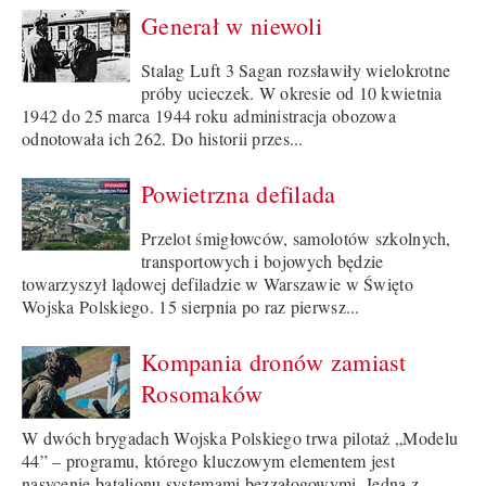
Generał w niewoli
Stalag Luft 3 Sagan rozsławiły wielokrotne
próby ucieczek. W okresie od 10 kwietnia
1942 do 25 marca 1944 roku administracja obozowa
odnotowała ich 262. Do historii przes...
Powietrzna defilada
Przelot śmigłowców, samolotów szkolnych,
transportowych i bojowych będzie
towarzyszył lądowej defiladzie w Warszawie w Święto
Wojska Polskiego. 15 sierpnia po raz pierwsz...
Kompania dronów zamiast
Rosomaków
W dwóch brygadach Wojska Polskiego trwa pilotaż „Modelu
44” – programu, którego kluczowym elementem jest
nasycenie batalionu systemami bezzałogowymi. Jedną z