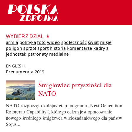
WYBIERZ DZIAŁ
armia
polityka
foto
wideo
społeczność
świat
misje
poligon
sprzęt
sport
historia
komentarze
kadry
z
jednostek
patronaty medialne
ENGLISH
Prenumerata 2019
Śmigłowiec przyszłości dla
NATO
NATO rozpoczęło kolejny etap programu „Next Generation
Rotorcraft Capability”, którego celem jest opracowanie
nowego średniego śmigłowca wielozadaniowego dla państw
Sojus...