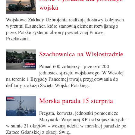
wojska
Wojskowe Zakłady Uzbrojenia realizują dostawy kolejnych
wyrzutni iLauncher, które stanowią element rozwijanego
przez Polskę systemu obrony powietrznej Pilica+.
Przekazani...
Szachownica na Wisłostradzie
Ponad 600 żołnierzy i przeszło 200
jednostek sprzętu wojskowego. W Wesołej
na terenie 1 Brygady Pancernej trwają przygotowania do
defilady z okazji Święta Wojska Polskieg...
Morska parada 15 sierpnia
Fregata, korweta, jednostki pomocnicze
Marynarki Wojennej RP i sił sojuszniczych –
w sumie 21 okrętów – wezmą udział w morskiej paradzie po
Zatoce Gdańskiej z okazji Świę...