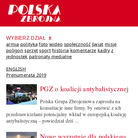
WYBIERZ DZIAŁ
armia
polityka
foto
wideo
społeczność
świat
misje
poligon
sprzęt
sport
historia
komentarze
kadry
z
jednostek
patronaty medialne
ENGLISH
Prenumerata 2019
PGZ o koalicji antybalistycznej
Polska Grupa Zbrojeniowa zaprosiła na
konsultacje inne firmy, by omówić z ich
przedstawicielami potencjalny wkład w europejską koalicję
antybalistyczną – powiedział dziś ...
Nowe wyrzutnie dla polskiego