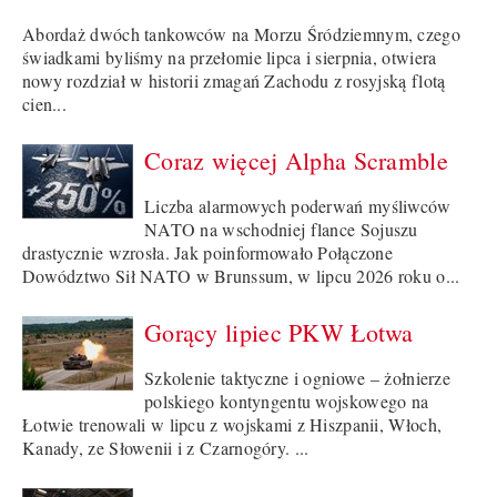
Abordaż dwóch tankowców na Morzu Śródziemnym, czego
świadkami byliśmy na przełomie lipca i sierpnia, otwiera
nowy rozdział w historii zmagań Zachodu z rosyjską flotą
cien...
Coraz więcej Alpha Scramble
Liczba alarmowych poderwań myśliwców
NATO na wschodniej flance Sojuszu
drastycznie wzrosła. Jak poinformowało Połączone
Dowództwo Sił NATO w Brunssum, w lipcu 2026 roku o...
Gorący lipiec PKW Łotwa
Szkolenie taktyczne i ogniowe – żołnierze
polskiego kontyngentu wojskowego na
Łotwie trenowali w lipcu z wojskami z Hiszpanii, Włoch,
Kanady, ze Słowenii i z Czarnogóry. ...