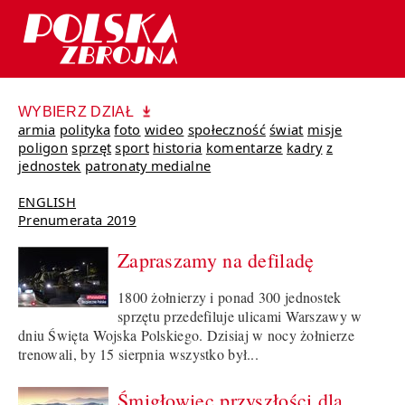
WYBIERZ DZIAŁ
armia
polityka
foto
wideo
społeczność
świat
misje
poligon
sprzęt
sport
historia
komentarze
kadry
z
jednostek
patronaty medialne
ENGLISH
Prenumerata 2019
Zapraszamy na defiladę
1800 żołnierzy i ponad 300 jednostek
sprzętu przedefiluje ulicami Warszawy w
dniu Święta Wojska Polskiego. Dzisiaj w nocy żołnierze
trenowali, by 15 sierpnia wszystko był...
Śmigłowiec przyszłości dla