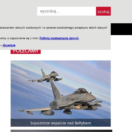
przetwarzaniem danych osobowych i w sprawie swobodnego przepływu takich danych
SH
SKLEP
Jednodniówki
Praca w WIW
simy o zapoznanie się z nimi:
Polityka przetwarzania danych
.
 –
Akceptuję
POLECAMY
Sojusznicze wsparcie nad Bałtykiem