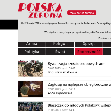
moja polska zbrojna
Od 25 maja 2018 r. obowiązuje w Polsce Rozporządzenie Parlamentu Europejskieg
Armia
Poligon
Sprzęt
Misje
Polityka
Prawo
W związku z powyższym przygotowaliśmy dla Państwa inform
Prosimy o 
Armia
Poligon
Sprzęt
Polityka
Świat
Społeczność
Rywalizacja sześcioosobowych armii
09.06.2023, godz. 08:47
Bogusław Politowski
Zagłosuj na najlepsze ubiegłoroczne w
02.06.2023, godz. 06:11
Anna Dąbrowska
Błaszczak do młodych Polaków: wstępu
01.06.2023, godz. 14:35