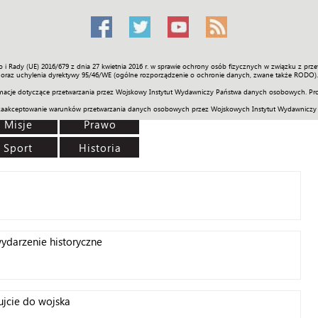
o i Rady (UE) 2016/679 z dnia 27 kwietnia 2016 r. w sprawie ochrony osób fizycznych w związku z 
Świat
Społeczność
Sport
Historia
Galerie
Wideo
ENGLI
oraz uchylenia dyrektywy 95/46/WE (ogólne rozporządzenie o ochronie danych, zwane także RODO).
acje dotyczące przetwarzania przez Wojskowy Instytut Wydawniczy Państwa danych osobowych. Pro
zaakceptowanie warunków przetwarzania danych osobowych przez Wojskowych Instytut Wydawniczy
Misje
Prawo
Sport
Historia
ydarzenie historyczne
jcie do wojska