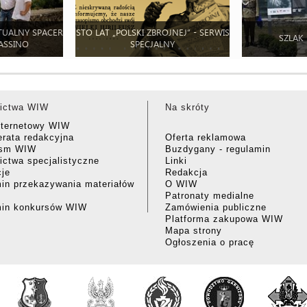
TUALNY SPACER
STO LAT „POLSKI ZBROJNEJ” - SERWIS
SZLAK
ASSINO
SPECJALNY
ictwa WIW
Na skróty
nternetowy WIW
rata redakcyjna
Oferta reklamowa
ism WIW
Buzdygany - regulamin
ctwa specjalistyczne
Linki
cje
Redakcja
in przekazywania materiałów
O WIW
Patronaty medialne
min konkursów WIW
Zamówienia publiczne
Platforma zakupowa WIW
Mapa strony
Ogłoszenia o pracę