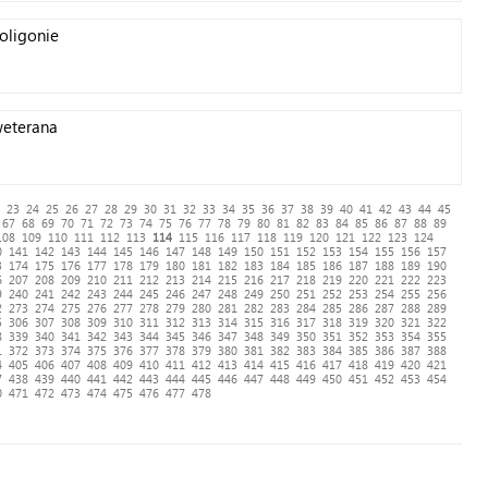
oligonie
weterana
23
24
25
26
27
28
29
30
31
32
33
34
35
36
37
38
39
40
41
42
43
44
45
67
68
69
70
71
72
73
74
75
76
77
78
79
80
81
82
83
84
85
86
87
88
89
108
109
110
111
112
113
114
115
116
117
118
119
120
121
122
123
124
0
141
142
143
144
145
146
147
148
149
150
151
152
153
154
155
156
157
3
174
175
176
177
178
179
180
181
182
183
184
185
186
187
188
189
190
6
207
208
209
210
211
212
213
214
215
216
217
218
219
220
221
222
223
9
240
241
242
243
244
245
246
247
248
249
250
251
252
253
254
255
256
2
273
274
275
276
277
278
279
280
281
282
283
284
285
286
287
288
289
5
306
307
308
309
310
311
312
313
314
315
316
317
318
319
320
321
322
8
339
340
341
342
343
344
345
346
347
348
349
350
351
352
353
354
355
1
372
373
374
375
376
377
378
379
380
381
382
383
384
385
386
387
388
4
405
406
407
408
409
410
411
412
413
414
415
416
417
418
419
420
421
7
438
439
440
441
442
443
444
445
446
447
448
449
450
451
452
453
454
0
471
472
473
474
475
476
477
478