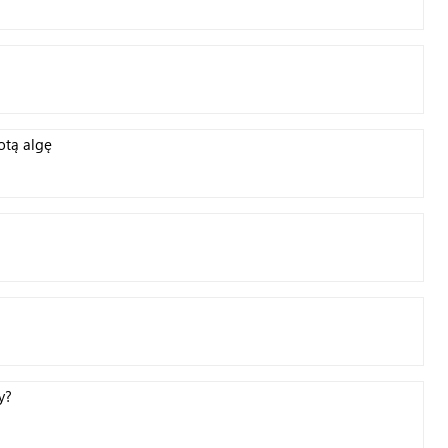
otą algę
y?