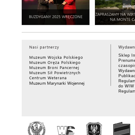
ZAPRASZAMY NA WIR
BUZDYGANY 2025 WRĘCZONE
NA MONTE C
Nasi partnerzy
Wydawn
Sklep I
Muzeum Wojska Polskiego
Prenume
Muzeum Oręża Polskiego
czasop
Muzeum Broni Pancernej
Wydawni
Muzeum Sił Powietrznych
Publika
Centrum Weterana
Regulam
Muzeum Marynarki Wojennej
do WIW
Regula