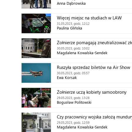
Anna Dąbrowska
Więcej miejsc na studiach w LAW
31.05.2023, godz. 12:12
Paulina Glińska
Żołnierze pomagają zneutralizować zł
30.05.2023, godz. 10:02
Magdalena Kowalska-Sendek
Ruszyła sprzedaż biletów na Air Show
30.05.2023, godz. 05:57
Ewa Korsak
Żołnierze uczą kobiety samoobrony
29.05.2023, godz. 13:28
Bogusław Politowski
Czy pracownicy wojska założą mundur
29.05.2023, godz. 12:59
Magdalena Kowalska-Sendek