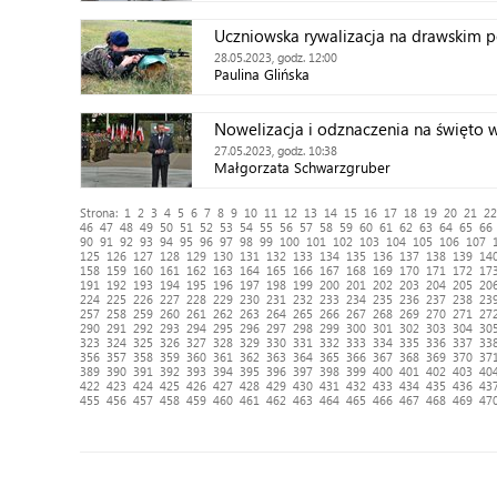
Uczniowska rywalizacja na drawskim p
28.05.2023, godz. 12:00
Paulina Glińska
Nowelizacja i odznaczenia na święto 
27.05.2023, godz. 10:38
Małgorzata Schwarzgruber
Strona:
1
2
3
4
5
6
7
8
9
10
11
12
13
14
15
16
17
18
19
20
21
22
46
47
48
49
50
51
52
53
54
55
56
57
58
59
60
61
62
63
64
65
66
90
91
92
93
94
95
96
97
98
99
100
101
102
103
104
105
106
107
125
126
127
128
129
130
131
132
133
134
135
136
137
138
139
14
158
159
160
161
162
163
164
165
166
167
168
169
170
171
172
17
191
192
193
194
195
196
197
198
199
200
201
202
203
204
205
20
224
225
226
227
228
229
230
231
232
233
234
235
236
237
238
23
257
258
259
260
261
262
263
264
265
266
267
268
269
270
271
27
290
291
292
293
294
295
296
297
298
299
300
301
302
303
304
30
323
324
325
326
327
328
329
330
331
332
333
334
335
336
337
33
356
357
358
359
360
361
362
363
364
365
366
367
368
369
370
37
389
390
391
392
393
394
395
396
397
398
399
400
401
402
403
40
422
423
424
425
426
427
428
429
430
431
432
433
434
435
436
43
455
456
457
458
459
460
461
462
463
464
465
466
467
468
469
47