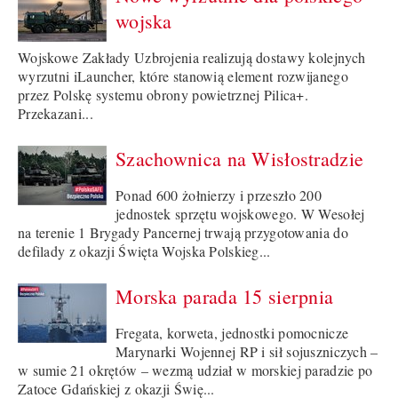
wojska
Wojskowe Zakłady Uzbrojenia realizują dostawy kolejnych
wyrzutni iLauncher, które stanowią element rozwijanego
przez Polskę systemu obrony powietrznej Pilica+.
Przekazani...
Szachownica na Wisłostradzie
Ponad 600 żołnierzy i przeszło 200
jednostek sprzętu wojskowego. W Wesołej
na terenie 1 Brygady Pancernej trwają przygotowania do
defilady z okazji Święta Wojska Polskieg...
Morska parada 15 sierpnia
Fregata, korweta, jednostki pomocnicze
Marynarki Wojennej RP i sił sojuszniczych –
w sumie 21 okrętów – wezmą udział w morskiej paradzie po
Zatoce Gdańskiej z okazji Świę...