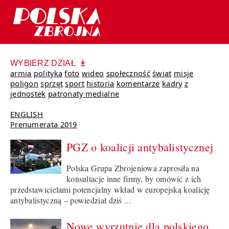
WYBIERZ DZIAŁ
armia
polityka
foto
wideo
społeczność
świat
misje
poligon
sprzęt
sport
historia
komentarze
kadry
z
jednostek
patronaty medialne
ENGLISH
Prenumerata 2019
PGZ o koalicji antybalistycznej
Polska Grupa Zbrojeniowa zaprosiła na
konsultacje inne firmy, by omówić z ich
przedstawicielami potencjalny wkład w europejską koalicję
antybalistyczną – powiedział dziś ...
Nowe wyrzutnie dla polskiego