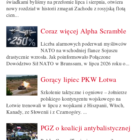
świadkami byliśmy na przełomie lipca i sierpnia, otwiera
nowy rozdział w historii zmagań Zachodu z rosyjską flotą
cien...
Coraz więcej Alpha Scramble
Liczba alarmowych poderwań myśliwców
NATO na wschodniej flance Sojuszu
drastycznie wzrosła. Jak poinformowało Połączone
Dowództwo Sił NATO w Brunssum, w lipcu 2026 roku o...
Gorący lipiec PKW Łotwa
Szkolenie taktyczne i ogniowe – żołnierze
polskiego kontyngentu wojskowego na
Łotwie trenowali w lipcu z wojskami z Hiszpanii, Włoch,
Kanady, ze Słowenii i z Czarnogóry. ...
PGZ o koalicji antybalistycznej