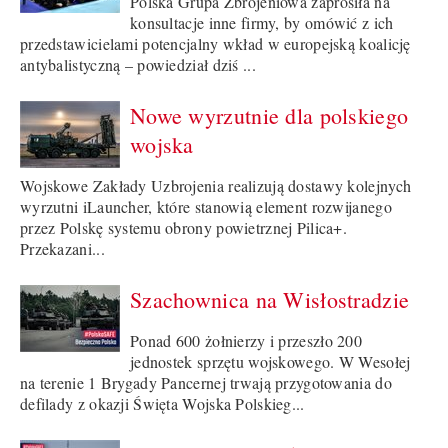
Polska Grupa Zbrojeniowa zaprosiła na
konsultacje inne firmy, by omówić z ich
przedstawicielami potencjalny wkład w europejską koalicję
antybalistyczną – powiedział dziś ...
Nowe wyrzutnie dla polskiego
wojska
Wojskowe Zakłady Uzbrojenia realizują dostawy kolejnych
wyrzutni iLauncher, które stanowią element rozwijanego
przez Polskę systemu obrony powietrznej Pilica+.
Przekazani...
Szachownica na Wisłostradzie
Ponad 600 żołnierzy i przeszło 200
jednostek sprzętu wojskowego. W Wesołej
na terenie 1 Brygady Pancernej trwają przygotowania do
defilady z okazji Święta Wojska Polskieg...