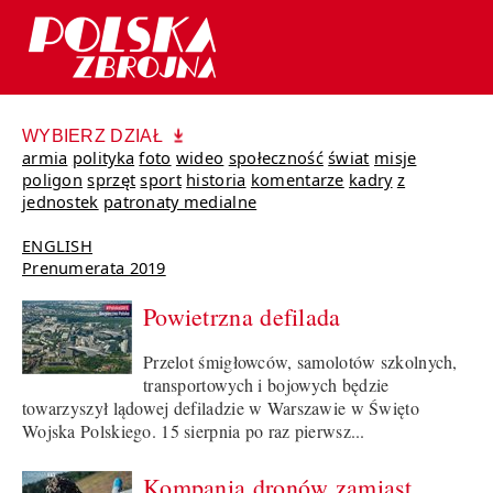
WYBIERZ DZIAŁ
armia
polityka
foto
wideo
społeczność
świat
misje
poligon
sprzęt
sport
historia
komentarze
kadry
z
jednostek
patronaty medialne
ENGLISH
Prenumerata 2019
Powietrzna defilada
Przelot śmigłowców, samolotów szkolnych,
transportowych i bojowych będzie
towarzyszył lądowej defiladzie w Warszawie w Święto
Wojska Polskiego. 15 sierpnia po raz pierwsz...
Kompania dronów zamiast