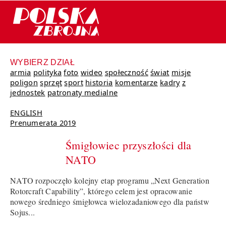
WYBIERZ DZIAŁ
armia
polityka
foto
wideo
społeczność
świat
misje
poligon
sprzęt
sport
historia
komentarze
kadry
z
jednostek
patronaty medialne
ENGLISH
Prenumerata 2019
Śmigłowiec przyszłości dla
NATO
NATO rozpoczęło kolejny etap programu „Next Generation
Rotorcraft Capability”, którego celem jest opracowanie
nowego średniego śmigłowca wielozadaniowego dla państw
Sojus...