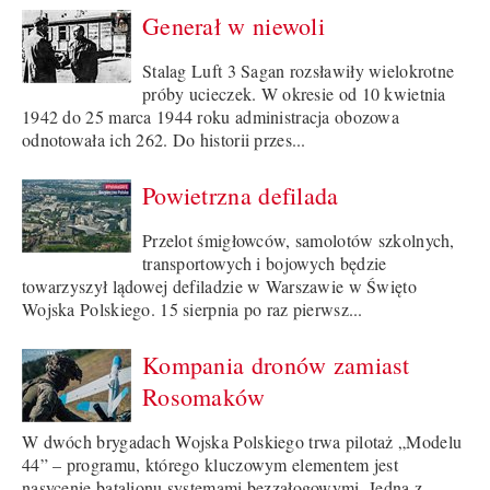
Generał w niewoli
Stalag Luft 3 Sagan rozsławiły wielokrotne
próby ucieczek. W okresie od 10 kwietnia
1942 do 25 marca 1944 roku administracja obozowa
odnotowała ich 262. Do historii przes...
Powietrzna defilada
Przelot śmigłowców, samolotów szkolnych,
transportowych i bojowych będzie
towarzyszył lądowej defiladzie w Warszawie w Święto
Wojska Polskiego. 15 sierpnia po raz pierwsz...
Kompania dronów zamiast
Rosomaków
W dwóch brygadach Wojska Polskiego trwa pilotaż „Modelu
44” – programu, którego kluczowym elementem jest
nasycenie batalionu systemami bezzałogowymi. Jedną z