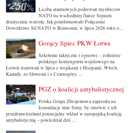
Liczba alarmowych poderwań myśliwców
NATO na wschodniej flance Sojuszu
drastycznie wzrosła. Jak poinformowało Połączone
Dowództwo Sił NATO w Brunssum, w lipcu 2026 roku o...
Gorący lipiec PKW Łotwa
Szkolenie taktyczne i ogniowe – żołnierze
polskiego kontyngentu wojskowego na
Łotwie trenowali w lipcu z wojskami z Hiszpanii, Włoch,
Kanady, ze Słowenii i z Czarnogóry. ...
PGZ o koalicji antybalistycznej
Polska Grupa Zbrojeniowa zaprosiła na
konsultacje inne firmy, by omówić z ich
przedstawicielami potencjalny wkład w europejską koalicję
antybalistyczną – powiedział dziś ...