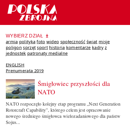
WYBIERZ DZIAŁ
armia
polityka
foto
wideo
społeczność
świat
misje
poligon
sprzęt
sport
historia
komentarze
kadry
z
jednostek
patronaty medialne
ENGLISH
Prenumerata 2019
Śmigłowiec przyszłości dla
NATO
NATO rozpoczęło kolejny etap programu „Next Generation
Rotorcraft Capability”, którego celem jest opracowanie
nowego średniego śmigłowca wielozadaniowego dla państw
Sojus...