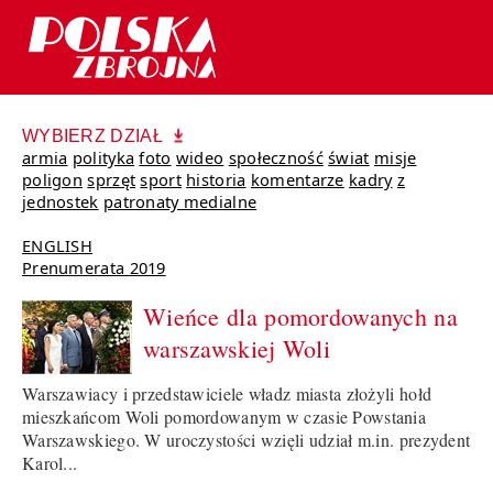
WYBIERZ DZIAŁ
armia
polityka
foto
wideo
społeczność
świat
misje
poligon
sprzęt
sport
historia
komentarze
kadry
z
jednostek
patronaty medialne
ENGLISH
Prenumerata 2019
Wieńce dla pomordowanych na
warszawskiej Woli
Warszawiacy i przedstawiciele władz miasta złożyli hołd
mieszkańcom Woli pomordowanym w czasie Powstania
Warszawskiego. W uroczystości wzięli udział m.in. prezydent
Karol...