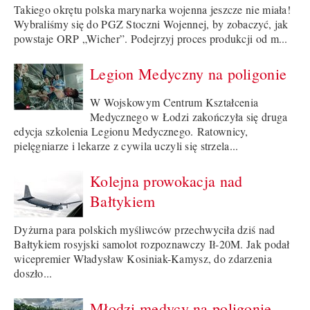
Takiego okrętu polska marynarka wojenna jeszcze nie miała!
Wybraliśmy się do PGZ Stoczni Wojennej, by zobaczyć, jak
powstaje ORP „Wicher”. Podejrzyj proces produkcji od m...
Legion Medyczny na poligonie
W Wojskowym Centrum Kształcenia
Medycznego w Łodzi zakończyła się druga
edycja szkolenia Legionu Medycznego. Ratownicy,
pielęgniarze i lekarze z cywila uczyli się strzela...
Kolejna prowokacja nad
Bałtykiem
Dyżurna para polskich myśliwców przechwyciła dziś nad
Bałtykiem rosyjski samolot rozpoznawczy Ił-20M. Jak podał
wicepremier Władysław Kosiniak-Kamysz, do zdarzenia
doszło...
Młodzi medycy na poligonie