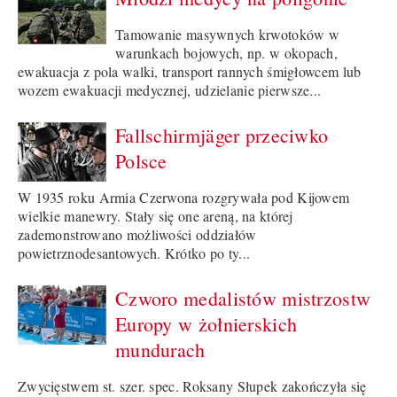
Tamowanie masywnych krwotoków w
warunkach bojowych, np. w okopach,
ewakuacja z pola walki, transport rannych śmigłowcem lub
wozem ewakuacji medycznej, udzielanie pierwsze...
Fallschirmjäger przeciwko
Polsce
W 1935 roku Armia Czerwona rozgrywała pod Kijowem
wielkie manewry. Stały się one areną, na której
zademonstrowano możliwości oddziałów
powietrznodesantowych. Krótko po ty...
Czworo medalistów mistrzostw
Europy w żołnierskich
mundurach
Zwycięstwem st. szer. spec. Roksany Słupek zakończyła się