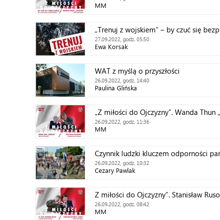
MM
„Trenuj z wojskiem” – by czuć się bezp
27.09.2022, godz. 05:50
Ewa Korsak
WAT z myślą o przyszłości
26.09.2022, godz. 14:40
Paulina Glińska
„Z miłości do Ojczyzny”. Wanda Thun
26.09.2022, godz. 11:36
MM
Czynnik ludzki kluczem odporności pań
26.09.2022, godz. 10:32
Cezary Pawlak
Z miłości do Ojczyzny”. Stanisław Rus
26.09.2022, godz. 08:42
MM