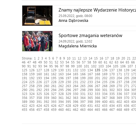
Znamy najlepsze Wydarzenie Historyc
25.09.2022, godz. 08:00
Anna Dąbrowska
Sportowe zmagania weteranów
24.09.2022, godz. 12:02
Magdalena Miernicka
Strona:
1
2
3
4
5
6
7
8
9
10
11
12
13
14
15
16
17
18
19
20
21
22
46
47
48
49
50
51
52
53
54
55
56
57
58
59
60
61
62
63
64
65
66
90
91
92
93
94
95
96
97
98
99
100
101
102
103
104
105
106
107
125
126
127
128
129
130
131
132
133
134
135
136
137
138
139
14
158
159
160
161
162
163
164
165
166
167
168
169
170
171
172
17
191
192
193
194
195
196
197
198
199
200
201
202
203
204
205
20
224
225
226
227
228
229
230
231
232
233
234
235
236
237
238
23
257
258
259
260
261
262
263
264
265
266
267
268
269
270
271
27
290
291
292
293
294
295
296
297
298
299
300
301
302
303
304
30
323
324
325
326
327
328
329
330
331
332
333
334
335
336
337
33
356
357
358
359
360
361
362
363
364
365
366
367
368
369
370
37
389
390
391
392
393
394
395
396
397
398
399
400
401
402
403
40
422
423
424
425
426
427
428
429
430
431
432
433
434
435
436
43
455
456
457
458
459
460
461
462
463
464
465
466
467
468
469
47