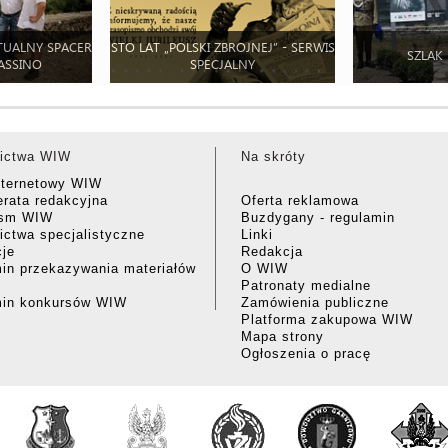
TUALNY SPACER
STO LAT „POLSKI ZBROJNEJ” - SERWIS
SZLAK
ASSINO
SPECJALNY
ictwa WIW
Na skróty
nternetowy WIW
rata redakcyjna
Oferta reklamowa
ism WIW
Buzdygany - regulamin
ctwa specjalistyczne
Linki
cje
Redakcja
in przekazywania materiałów
O WIW
Patronaty medialne
min konkursów WIW
Zamówienia publiczne
Platforma zakupowa WIW
Mapa strony
Ogłoszenia o pracę