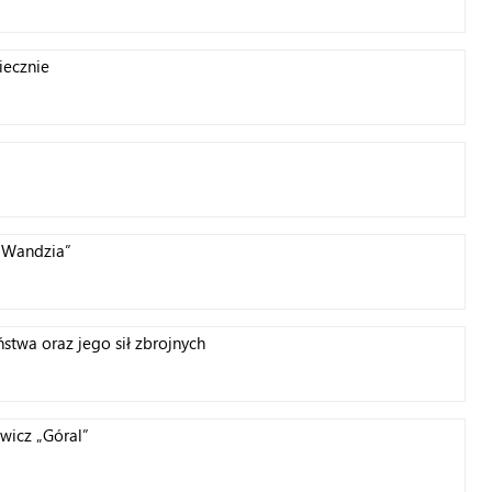
iecznie
 „Wandzia”
stwa oraz jego sił zbrojnych
owicz „Góral”