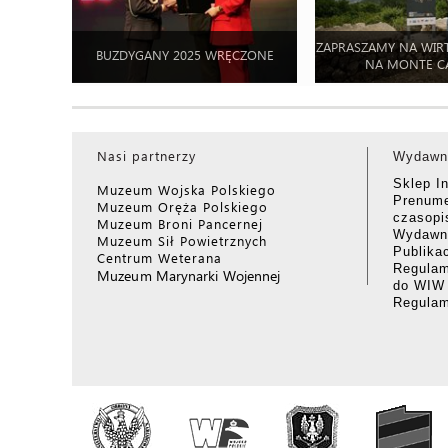
ZAPRASZAMY NA WIR
BUZDYGANY 2025 WRĘCZONE
NA MONTE C
Nasi partnerzy
Wydawn
Sklep I
Muzeum Wojska Polskiego
Prenume
Muzeum Oręża Polskiego
czasop
Muzeum Broni Pancernej
Wydawni
Muzeum Sił Powietrznych
Publika
Centrum Weterana
Regulam
Muzeum Marynarki Wojennej
do WIW
Regula