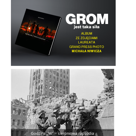
Godzina „W” – sierpniowa rapsodia