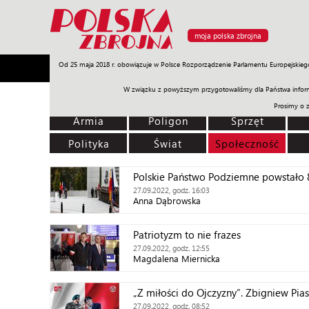
moja polska zbrojna
Od 25 maja 2018 r. obowiązuje w Polsce Rozporządzenie Parlamentu Europejskieg
Armia
Poligon
Sprzęt
Misje
Polityka
Prawo
W związku z powyższym przygotowaliśmy dla Państwa inform
Prosimy o 
Armia
Poligon
Sprzęt
Polityka
Świat
Społeczność
Polskie Państwo Podziemne powstało 
27.09.2022, godz. 16:03
Anna Dąbrowska
Patriotyzm to nie frazes
27.09.2022, godz. 12:55
Magdalena Miernicka
„Z miłości do Ojczyzny”. Zbigniew Pias
27.09.2022, godz. 08:52