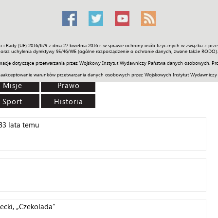
o i Rady (UE) 2016/679 z dnia 27 kwietnia 2016 r. w sprawie ochrony osób fizycznych w związku z 
Świat
Społeczność
Sport
Historia
Galerie
Wideo
ENGLI
oraz uchylenia dyrektywy 95/46/WE (ogólne rozporządzenie o ochronie danych, zwane także RODO).
acje dotyczące przetwarzania przez Wojskowy Instytut Wydawniczy Państwa danych osobowych. Pro
zaakceptowanie warunków przetwarzania danych osobowych przez Wojskowych Instytut Wydawniczy
Misje
Prawo
Sport
Historia
83 lata temu
ecki, „Czekolada”