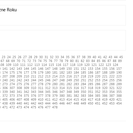
zne Roku
23
24
25
26
27
28
29
30
31
32
33
34
35
36
37
38
39
40
41
42
43
44
45
67
68
69
70
71
72
73
74
75
76
77
78
79
80
81
82
83
84
85
86
87
88
89
108
109
110
111
112
113
114
115
116
117
118
119
120
121
122
123
124
0
141
142
143
144
145
146
147
148
149
150
151
152
153
154
155
156
157
3
174
175
176
177
178
179
180
181
182
183
184
185
186
187
188
189
190
6
207
208
209
210
211
212
213
214
215
216
217
218
219
220
221
222
223
9
240
241
242
243
244
245
246
247
248
249
250
251
252
253
254
255
256
2
273
274
275
276
277
278
279
280
281
282
283
284
285
286
287
288
289
5
306
307
308
309
310
311
312
313
314
315
316
317
318
319
320
321
322
8
339
340
341
342
343
344
345
346
347
348
349
350
351
352
353
354
355
1
372
373
374
375
376
377
378
379
380
381
382
383
384
385
386
387
388
4
405
406
407
408
409
410
411
412
413
414
415
416
417
418
419
420
421
7
438
439
440
441
442
443
444
445
446
447
448
449
450
451
452
453
454
0
471
472
473
474
475
476
477
478