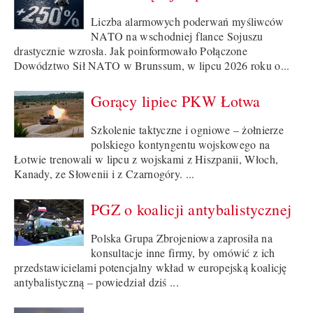
Liczba alarmowych poderwań myśliwców
NATO na wschodniej flance Sojuszu
drastycznie wzrosła. Jak poinformowało Połączone
Dowództwo Sił NATO w Brunssum, w lipcu 2026 roku o...
Gorący lipiec PKW Łotwa
Szkolenie taktyczne i ogniowe – żołnierze
polskiego kontyngentu wojskowego na
Łotwie trenowali w lipcu z wojskami z Hiszpanii, Włoch,
Kanady, ze Słowenii i z Czarnogóry. ...
PGZ o koalicji antybalistycznej
Polska Grupa Zbrojeniowa zaprosiła na
konsultacje inne firmy, by omówić z ich
przedstawicielami potencjalny wkład w europejską koalicję
antybalistyczną – powiedział dziś ...