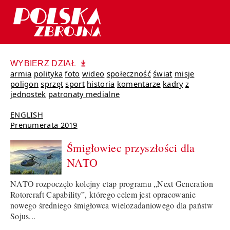
WYBIERZ DZIAŁ
armia
polityka
foto
wideo
społeczność
świat
misje
poligon
sprzęt
sport
historia
komentarze
kadry
z
jednostek
patronaty medialne
ENGLISH
Prenumerata 2019
Śmigłowiec przyszłości dla
NATO
NATO rozpoczęło kolejny etap programu „Next Generation
Rotorcraft Capability”, którego celem jest opracowanie
nowego średniego śmigłowca wielozadaniowego dla państw
Sojus...