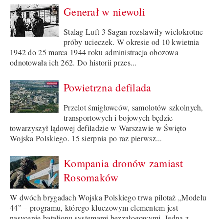
Generał w niewoli
Stalag Luft 3 Sagan rozsławiły wielokrotne
próby ucieczek. W okresie od 10 kwietnia
1942 do 25 marca 1944 roku administracja obozowa
odnotowała ich 262. Do historii przes...
Powietrzna defilada
Przelot śmigłowców, samolotów szkolnych,
transportowych i bojowych będzie
towarzyszył lądowej defiladzie w Warszawie w Święto
Wojska Polskiego. 15 sierpnia po raz pierwsz...
Kompania dronów zamiast
Rosomaków
W dwóch brygadach Wojska Polskiego trwa pilotaż „Modelu
44” – programu, którego kluczowym elementem jest
nasycenie batalionu systemami bezzałogowymi. Jedną z