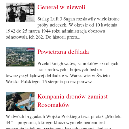
Generał w niewoli
Stalag Luft 3 Sagan rozsławiły wielokrotne
próby ucieczek. W okresie od 10 kwietnia
1942 do 25 marca 1944 roku administracja obozowa
odnotowała ich 262. Do historii przes...
Powietrzna defilada
Przelot śmigłowców, samolotów szkolnych,
transportowych i bojowych będzie
towarzyszył lądowej defiladzie w Warszawie w Święto
Wojska Polskiego. 15 sierpnia po raz pierwsz...
Kompania dronów zamiast
Rosomaków
W dwóch brygadach Wojska Polskiego trwa pilotaż „Modelu
44” – programu, którego kluczowym elementem jest
nasycenie batalionu systemami bezzałogowymi. Jedną z