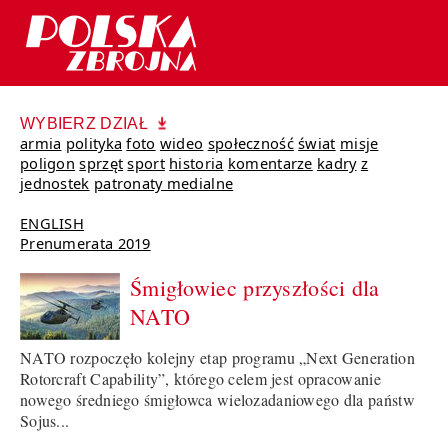
WYBIERZ DZIAŁ
armia
polityka
foto
wideo
społeczność
świat
misje
poligon
sprzęt
sport
historia
komentarze
kadry
z
jednostek
patronaty medialne
ENGLISH
Prenumerata 2019
Śmigłowiec przyszłości dla
NATO
NATO rozpoczęło kolejny etap programu „Next Generation
Rotorcraft Capability”, którego celem jest opracowanie
nowego średniego śmigłowca wielozadaniowego dla państw
Sojus...