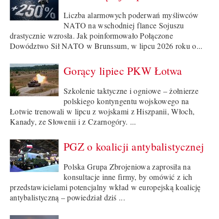
Liczba alarmowych poderwań myśliwców
NATO na wschodniej flance Sojuszu
drastycznie wzrosła. Jak poinformowało Połączone
Dowództwo Sił NATO w Brunssum, w lipcu 2026 roku o...
Gorący lipiec PKW Łotwa
Szkolenie taktyczne i ogniowe – żołnierze
polskiego kontyngentu wojskowego na
Łotwie trenowali w lipcu z wojskami z Hiszpanii, Włoch,
Kanady, ze Słowenii i z Czarnogóry. ...
PGZ o koalicji antybalistycznej
Polska Grupa Zbrojeniowa zaprosiła na
konsultacje inne firmy, by omówić z ich
przedstawicielami potencjalny wkład w europejską koalicję
antybalistyczną – powiedział dziś ...