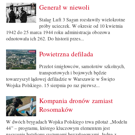
Generał w niewoli
Stalag Luft 3 Sagan rozsławiły wielokrotne
próby ucieczek. W okresie od 10 kwietnia
1942 do 25 marca 1944 roku administracja obozowa
odnotowała ich 262. Do historii przes...
Powietrzna defilada
Przelot śmigłowców, samolotów szkolnych,
transportowych i bojowych będzie
towarzyszył lądowej defiladzie w Warszawie w Święto
Wojska Polskiego. 15 sierpnia po raz pierwsz...
Kompania dronów zamiast
Rosomaków
W dwóch brygadach Wojska Polskiego trwa pilotaż „Modelu
44” – programu, którego kluczowym elementem jest
nasycenie batalionu systemami bezzałogowymi. Jedną z