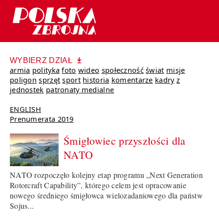
WYBIERZ DZIAŁ
armia
polityka
foto
wideo
społeczność
świat
misje
poligon
sprzęt
sport
historia
komentarze
kadry
z
jednostek
patronaty medialne
ENGLISH
Prenumerata 2019
Śmigłowiec przyszłości dla
NATO
NATO rozpoczęło kolejny etap programu „Next Generation
Rotorcraft Capability”, którego celem jest opracowanie
nowego średniego śmigłowca wielozadaniowego dla państw
Sojus...