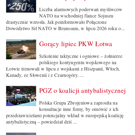
Liczba alarmowych poderwań myśliwców
NATO na wschodniej flance Sojuszu
drastycznie wzrosła. Jak poinformowało Połączone
Dowództwo Sił NATO w Brunssum, w lipcu 2026 roku o...
Gorący lipiec PKW Łotwa
Szkolenie taktyczne i ogniowe – żołnierze
polskiego kontyngentu wojskowego na
Łotwie trenowali w lipcu z wojskami z Hiszpanii, Włoch,
Kanady, ze Słowenii i z Czarnogóry. ...
PGZ o koalicji antybalistycznej
Polska Grupa Zbrojeniowa zaprosiła na
konsultacje inne firmy, by omówić z ich
przedstawicielami potencjalny wkład w europejską koalicję
antybalistyczną – powiedział dziś ...