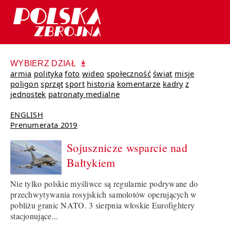
WYBIERZ DZIAŁ
armia
polityka
foto
wideo
społeczność
świat
misje
poligon
sprzęt
sport
historia
komentarze
kadry
z
jednostek
patronaty medialne
ENGLISH
Prenumerata 2019
Sojusznicze wsparcie nad
Bałtykiem
Nie tylko polskie myśliwce są regularnie podrywane do
przechwytywania rosyjskich samolotów operujących w
pobliżu granic NATO. 3 sierpnia włoskie Eurofightery
stacjonujące...