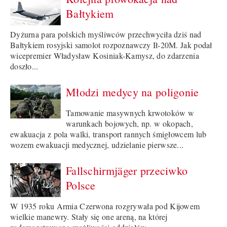
Bałtykiem
Dyżurna para polskich myśliwców przechwyciła dziś nad
Bałtykiem rosyjski samolot rozpoznawczy Ił-20M. Jak podał
wicepremier Władysław Kosiniak-Kamysz, do zdarzenia
doszło...
Młodzi medycy na poligonie
Tamowanie masywnych krwotoków w
warunkach bojowych, np. w okopach,
ewakuacja z pola walki, transport rannych śmigłowcem lub
wozem ewakuacji medycznej, udzielanie pierwsze...
Fallschirmjäger przeciwko
Polsce
W 1935 roku Armia Czerwona rozgrywała pod Kijowem
wielkie manewry. Stały się one areną, na której