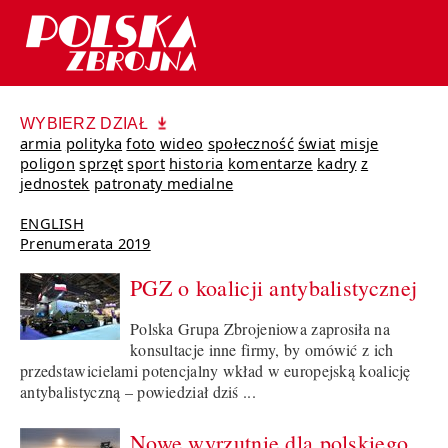
WYBIERZ DZIAŁ
armia
polityka
foto
wideo
społeczność
świat
misje
poligon
sprzęt
sport
historia
komentarze
kadry
z
jednostek
patronaty medialne
ENGLISH
Prenumerata 2019
PGZ o koalicji antybalistycznej
Polska Grupa Zbrojeniowa zaprosiła na
konsultacje inne firmy, by omówić z ich
przedstawicielami potencjalny wkład w europejską koalicję
antybalistyczną – powiedział dziś ...
Nowe wyrzutnie dla polskiego