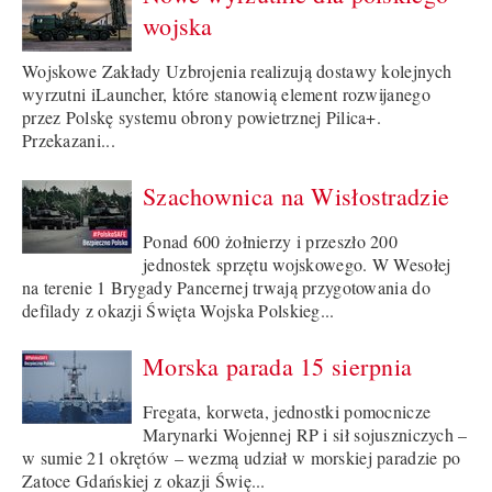
wojska
Wojskowe Zakłady Uzbrojenia realizują dostawy kolejnych
wyrzutni iLauncher, które stanowią element rozwijanego
przez Polskę systemu obrony powietrznej Pilica+.
Przekazani...
Szachownica na Wisłostradzie
Ponad 600 żołnierzy i przeszło 200
jednostek sprzętu wojskowego. W Wesołej
na terenie 1 Brygady Pancernej trwają przygotowania do
defilady z okazji Święta Wojska Polskieg...
Morska parada 15 sierpnia
Fregata, korweta, jednostki pomocnicze
Marynarki Wojennej RP i sił sojuszniczych –
w sumie 21 okrętów – wezmą udział w morskiej paradzie po
Zatoce Gdańskiej z okazji Świę...