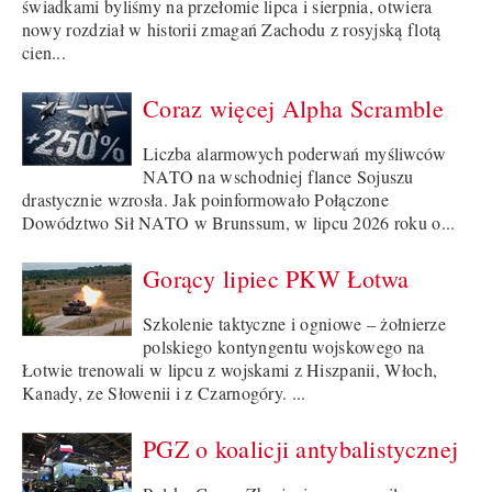
świadkami byliśmy na przełomie lipca i sierpnia, otwiera
nowy rozdział w historii zmagań Zachodu z rosyjską flotą
cien...
Coraz więcej Alpha Scramble
Liczba alarmowych poderwań myśliwców
NATO na wschodniej flance Sojuszu
drastycznie wzrosła. Jak poinformowało Połączone
Dowództwo Sił NATO w Brunssum, w lipcu 2026 roku o...
Gorący lipiec PKW Łotwa
Szkolenie taktyczne i ogniowe – żołnierze
polskiego kontyngentu wojskowego na
Łotwie trenowali w lipcu z wojskami z Hiszpanii, Włoch,
Kanady, ze Słowenii i z Czarnogóry. ...
PGZ o koalicji antybalistycznej