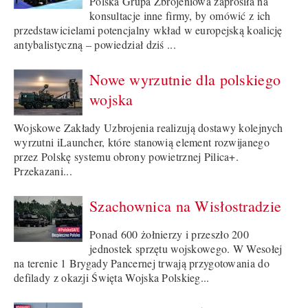
Polska Grupa Zbrojeniowa zaprosiła na
konsultacje inne firmy, by omówić z ich
przedstawicielami potencjalny wkład w europejską koalicję
antybalistyczną – powiedział dziś ...
Nowe wyrzutnie dla polskiego
wojska
Wojskowe Zakłady Uzbrojenia realizują dostawy kolejnych
wyrzutni iLauncher, które stanowią element rozwijanego
przez Polskę systemu obrony powietrznej Pilica+.
Przekazani...
Szachownica na Wisłostradzie
Ponad 600 żołnierzy i przeszło 200
jednostek sprzętu wojskowego. W Wesołej
na terenie 1 Brygady Pancernej trwają przygotowania do
defilady z okazji Święta Wojska Polskieg...