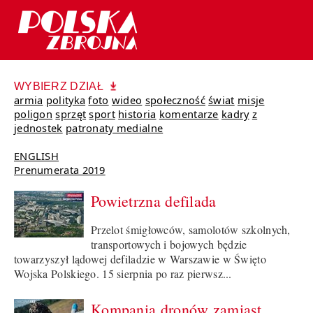
WYBIERZ DZIAŁ
armia
polityka
foto
wideo
społeczność
świat
misje
poligon
sprzęt
sport
historia
komentarze
kadry
z
jednostek
patronaty medialne
ENGLISH
Prenumerata 2019
Powietrzna defilada
Przelot śmigłowców, samolotów szkolnych,
transportowych i bojowych będzie
towarzyszył lądowej defiladzie w Warszawie w Święto
Wojska Polskiego. 15 sierpnia po raz pierwsz...
Kompania dronów zamiast