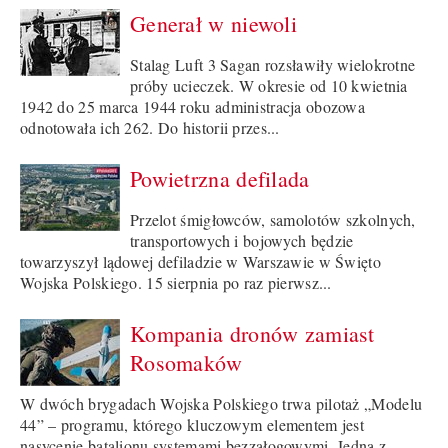
Generał w niewoli
Stalag Luft 3 Sagan rozsławiły wielokrotne
próby ucieczek. W okresie od 10 kwietnia
1942 do 25 marca 1944 roku administracja obozowa
odnotowała ich 262. Do historii przes...
Powietrzna defilada
Przelot śmigłowców, samolotów szkolnych,
transportowych i bojowych będzie
towarzyszył lądowej defiladzie w Warszawie w Święto
Wojska Polskiego. 15 sierpnia po raz pierwsz...
Kompania dronów zamiast
Rosomaków
W dwóch brygadach Wojska Polskiego trwa pilotaż „Modelu
44” – programu, którego kluczowym elementem jest
nasycenie batalionu systemami bezzałogowymi. Jedną z