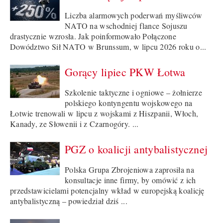
Liczba alarmowych poderwań myśliwców
NATO na wschodniej flance Sojuszu
drastycznie wzrosła. Jak poinformowało Połączone
Dowództwo Sił NATO w Brunssum, w lipcu 2026 roku o...
Gorący lipiec PKW Łotwa
Szkolenie taktyczne i ogniowe – żołnierze
polskiego kontyngentu wojskowego na
Łotwie trenowali w lipcu z wojskami z Hiszpanii, Włoch,
Kanady, ze Słowenii i z Czarnogóry. ...
PGZ o koalicji antybalistycznej
Polska Grupa Zbrojeniowa zaprosiła na
konsultacje inne firmy, by omówić z ich
przedstawicielami potencjalny wkład w europejską koalicję
antybalistyczną – powiedział dziś ...