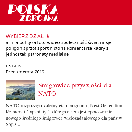
WYBIERZ DZIAŁ
armia
polityka
foto
wideo
społeczność
świat
misje
poligon
sprzęt
sport
historia
komentarze
kadry
z
jednostek
patronaty medialne
ENGLISH
Prenumerata 2019
Śmigłowiec przyszłości dla
NATO
NATO rozpoczęło kolejny etap programu „Next Generation
Rotorcraft Capability”, którego celem jest opracowanie
nowego średniego śmigłowca wielozadaniowego dla państw
Sojus...