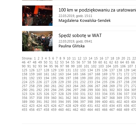
100 km w podziękowaniu za uratowan
22.03.2019, godz. 15:11
Magdalena Kowalska-Sendek
Spędź sobotę w WAT
22.03.2019, godz. 09:41
Paulina Glińska
Strona:
1
2
3
4
5
6
7
8
9
10
11
12
13
14
15
16
17
18
19
20
21
22
46
47
48
49
50
51
52
53
54
55
56
57
58
59
60
61
62
63
64
65
66
90
91
92
93
94
95
96
97
98
99
100
101
102
103
104
105
106
107
125
126
127
128
129
130
131
132
133
134
135
136
137
138
139
14
158
159
160
161
162
163
164
165
166
167
168
169
170
171
172
17
191
192
193
194
195
196
197
198
199
200
201
202
203
204
205
20
224
225
226
227
228
229
230
231
232
233
234
235
236
237
238
23
257
258
259
260
261
262
263
264
265
266
267
268
269
270
271
27
290
291
292
293
294
295
296
297
298
299
300
301
302
303
304
30
323
324
325
326
327
328
329
330
331
332
333
334
335
336
337
33
356
357
358
359
360
361
362
363
364
365
366
367
368
369
370
37
389
390
391
392
393
394
395
396
397
398
399
400
401
402
403
40
422
423
424
425
426
427
428
429
430
431
432
433
434
435
436
43
455
456
457
458
459
460
461
462
463
464
465
466
467
468
469
47