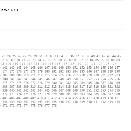
ie wzroku
23
24
25
26
27
28
29
30
31
32
33
34
35
36
37
38
39
40
41
42
43
44
45
67
68
69
70
71
72
73
74
75
76
77
78
79
80
81
82
83
84
85
86
87
88
89
108
109
110
111
112
113
114
115
116
117
118
119
120
121
122
123
124
0
141
142
143
144
145
146
147
148
149
150
151
152
153
154
155
156
157
3
174
175
176
177
178
179
180
181
182
183
184
185
186
187
188
189
190
6
207
208
209
210
211
212
213
214
215
216
217
218
219
220
221
222
223
9
240
241
242
243
244
245
246
247
248
249
250
251
252
253
254
255
256
2
273
274
275
276
277
278
279
280
281
282
283
284
285
286
287
288
289
5
306
307
308
309
310
311
312
313
314
315
316
317
318
319
320
321
322
8
339
340
341
342
343
344
345
346
347
348
349
350
351
352
353
354
355
1
372
373
374
375
376
377
378
379
380
381
382
383
384
385
386
387
388
4
405
406
407
408
409
410
411
412
413
414
415
416
417
418
419
420
421
7
438
439
440
441
442
443
444
445
446
447
448
449
450
451
452
453
454
0
471
472
473
474
475
476
477
478