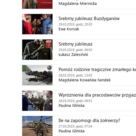
Magdalena Miernicka
Srebrny jubileusz Buzdyganów
29.03.2019, godz. 20:35
Ewa Korsak
Srebrny jubileusz
29.03.2019, godz. 06:50
Łukasz Zalesiński
Pomóż rodzinie tragicznie zmarłego
28.03.2019, godz. 13:02
Magdalena Kowalska-Sendek
Wyróżnienia dla pracodawców przyja
28.03.2019, godz. 06:51
Paulina Glińska
Ile na zapomogi dla żołnierzy?
27.03.2019, godz. 07:34
Paulina Glińska