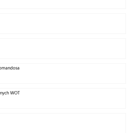
 komandosa
znych WOT