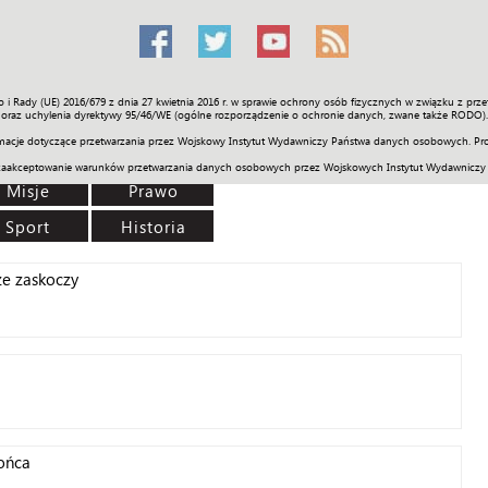
o i Rady (UE) 2016/679 z dnia 27 kwietnia 2016 r. w sprawie ochrony osób fizycznych w związku z 
Świat
Społeczność
Sport
Historia
Galerie
Wideo
ENGLI
oraz uchylenia dyrektywy 95/46/WE (ogólne rozporządzenie o ochronie danych, zwane także RODO).
acje dotyczące przetwarzania przez Wojskowy Instytut Wydawniczy Państwa danych osobowych. Pro
zaakceptowanie warunków przetwarzania danych osobowych przez Wojskowych Instytut Wydawniczy
Misje
Prawo
Sport
Historia
ze zaskoczy
ońca