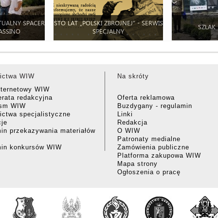
TUALNY SPACER
STO LAT „POLSKI ZBROJNEJ” - SERWIS
SZLAK
ASSINO
SPECJALNY
ictwa WIW
Na skróty
nternetowy WIW
rata redakcyjna
Oferta reklamowa
ism WIW
Buzdygany - regulamin
ctwa specjalistyczne
Linki
cje
Redakcja
in przekazywania materiałów
O WIW
Patronaty medialne
min konkursów WIW
Zamówienia publiczne
Platforma zakupowa WIW
Mapa strony
Ogłoszenia o pracę