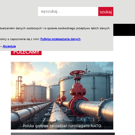
przetwarzaniem danych osobowych i w sprawie swobodnego przepływu takich danych
SH
SKLEP
Jednodniówki
Praca w WIW
simy o zapoznanie się z nimi:
Polityka przetwarzania danych
.
 –
Akceptuję
POLECAMY
Polska gotowa zarządzać rurociągami NATO