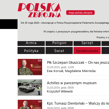
moja polska zbrojna
Od 25 maja 2018 r. obowiązuje w Polsce Rozporządzenie Parlamentu Europejskieg
Armia
Poligon
Sprzęt
Misje
Polityka
Prawo
W związku z powyższym przygotowaliśmy dla Państwa inform
Prosimy o 
Armia
Poligon
Sprzęt
Polityka
Świat
Społeczność
Płk Szczepan Głuszczak – On nas jeszc
31.03.2019, godz. 12:00
Ewa Korsak, Magdalena Miernicka
Achilles w pancernym muzeum
31.03.2019, godz. 08:00
Krzysztof Wilewski
Kpt. Tomasz Dembiński – Walczy do k
30.03.2019, godz. 09:00