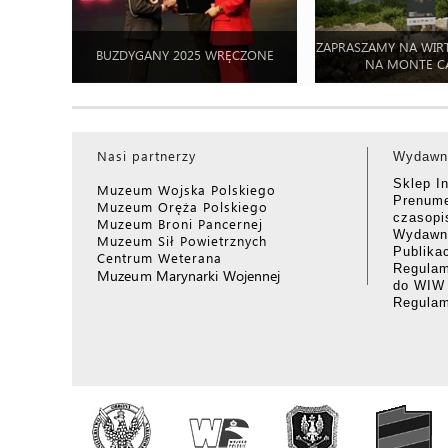
ZAPRASZAMY NA WIR
BUZDYGANY 2025 WRĘCZONE
NA MONTE C
Nasi partnerzy
Wydawn
Sklep I
Muzeum Wojska Polskiego
Prenume
Muzeum Oręża Polskiego
czasop
Muzeum Broni Pancernej
Wydawni
Muzeum Sił Powietrznych
Publika
Centrum Weterana
Regulam
Muzeum Marynarki Wojennej
do WIW
Regula