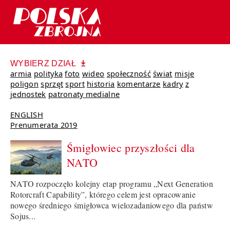
WYBIERZ DZIAŁ
armia
polityka
foto
wideo
społeczność
świat
misje
poligon
sprzęt
sport
historia
komentarze
kadry
z
jednostek
patronaty medialne
ENGLISH
Prenumerata 2019
Śmigłowiec przyszłości dla
NATO
NATO rozpoczęło kolejny etap programu „Next Generation
Rotorcraft Capability”, którego celem jest opracowanie
nowego średniego śmigłowca wielozadaniowego dla państw
Sojus...