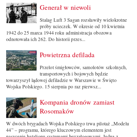
Generał w niewoli
Stalag Luft 3 Sagan rozsławiły wielokrotne
próby ucieczek. W okresie od 10 kwietnia
1942 do 25 marca 1944 roku administracja obozowa
odnotowała ich 262. Do historii przes...
Powietrzna defilada
Przelot śmigłowców, samolotów szkolnych,
transportowych i bojowych będzie
towarzyszył lądowej defiladzie w Warszawie w Święto
Wojska Polskiego. 15 sierpnia po raz pierwsz...
Kompania dronów zamiast
Rosomaków
W dwóch brygadach Wojska Polskiego trwa pilotaż „Modelu
44” – programu, którego kluczowym elementem jest
nasycenie batalionu systemami bezzałogowymi. Jedną z