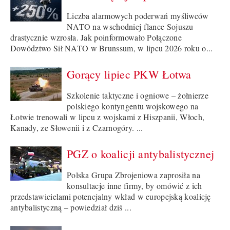
Liczba alarmowych poderwań myśliwców
NATO na wschodniej flance Sojuszu
drastycznie wzrosła. Jak poinformowało Połączone
Dowództwo Sił NATO w Brunssum, w lipcu 2026 roku o...
Gorący lipiec PKW Łotwa
Szkolenie taktyczne i ogniowe – żołnierze
polskiego kontyngentu wojskowego na
Łotwie trenowali w lipcu z wojskami z Hiszpanii, Włoch,
Kanady, ze Słowenii i z Czarnogóry. ...
PGZ o koalicji antybalistycznej
Polska Grupa Zbrojeniowa zaprosiła na
konsultacje inne firmy, by omówić z ich
przedstawicielami potencjalny wkład w europejską koalicję
antybalistyczną – powiedział dziś ...