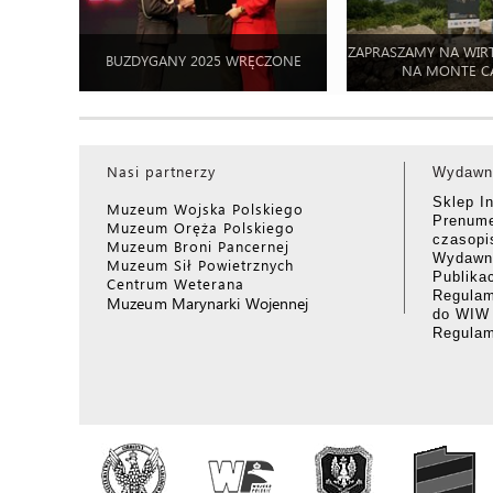
ZAPRASZAMY NA WIR
BUZDYGANY 2025 WRĘCZONE
NA MONTE C
Nasi partnerzy
Wydawn
Sklep I
Muzeum Wojska Polskiego
Prenume
Muzeum Oręża Polskiego
czasop
Muzeum Broni Pancernej
Wydawni
Muzeum Sił Powietrznych
Publika
Centrum Weterana
Regulam
Muzeum Marynarki Wojennej
do WIW
Regula