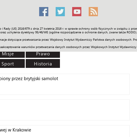
o i Rady (UE) 2016/679 z dnia 27 kwietnia 2016 r. w sprawie ochrony osób fizycznych w związku z 
Świat
Społeczność
Sport
Historia
Galerie
Wideo
ENGLI
oraz uchylenia dyrektywy 95/46/WE (ogólne rozporządzenie o ochronie danych, zwane także RODO).
acje dotyczące przetwarzania przez Wojskowy Instytut Wydawniczy Państwa danych osobowych. Pro
zaakceptowanie warunków przetwarzania danych osobowych przez Wojskowych Instytut Wydawniczy
Misje
Prawo
Sport
Historia
piony przez brytyjski samolot
wej w Krakowie