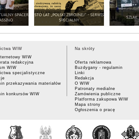
TUALNY SPACER
STO LAT „POLSKI ZBROJNEJ” - SERWIS
SZLAK
ASSINO
SPECJALNY
ictwa WIW
Na skróty
nternetowy WIW
rata redakcyjna
Oferta reklamowa
ism WIW
Buzdygany - regulamin
ctwa specjalistyczne
Linki
cje
Redakcja
in przekazywania materiałów
O WIW
Patronaty medialne
min konkursów WIW
Zamówienia publiczne
Platforma zakupowa WIW
Mapa strony
Ogłoszenia o pracę