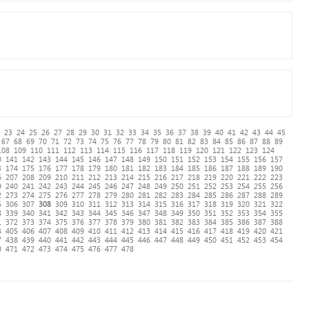
23
24
25
26
27
28
29
30
31
32
33
34
35
36
37
38
39
40
41
42
43
44
45
67
68
69
70
71
72
73
74
75
76
77
78
79
80
81
82
83
84
85
86
87
88
89
108
109
110
111
112
113
114
115
116
117
118
119
120
121
122
123
124
0
141
142
143
144
145
146
147
148
149
150
151
152
153
154
155
156
157
3
174
175
176
177
178
179
180
181
182
183
184
185
186
187
188
189
190
6
207
208
209
210
211
212
213
214
215
216
217
218
219
220
221
222
223
9
240
241
242
243
244
245
246
247
248
249
250
251
252
253
254
255
256
2
273
274
275
276
277
278
279
280
281
282
283
284
285
286
287
288
289
5
306
307
308
309
310
311
312
313
314
315
316
317
318
319
320
321
322
8
339
340
341
342
343
344
345
346
347
348
349
350
351
352
353
354
355
1
372
373
374
375
376
377
378
379
380
381
382
383
384
385
386
387
388
4
405
406
407
408
409
410
411
412
413
414
415
416
417
418
419
420
421
7
438
439
440
441
442
443
444
445
446
447
448
449
450
451
452
453
454
0
471
472
473
474
475
476
477
478