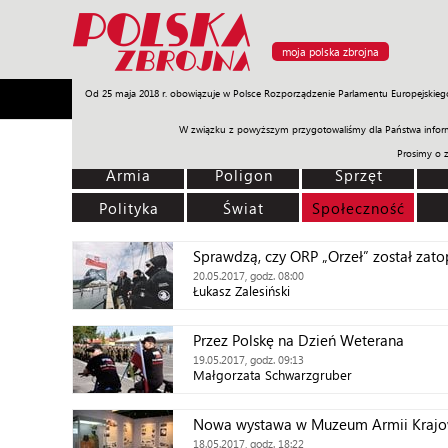
moja polska zbrojna
Od 25 maja 2018 r. obowiązuje w Polsce Rozporządzenie Parlamentu Europejskieg
Armia
Poligon
Sprzęt
Misje
Polityka
Prawo
W związku z powyższym przygotowaliśmy dla Państwa inform
Prosimy o 
Armia
Poligon
Sprzęt
Polityka
Świat
Społeczność
Sprawdzą, czy ORP „Orzeł” został zato
20.05.2017, godz. 08:00
Łukasz Zalesiński
Przez Polskę na Dzień Weterana
19.05.2017, godz. 09:13
Małgorzata Schwarzgruber
Nowa wystawa w Muzeum Armii Krajo
18.05.2017, godz. 18:22