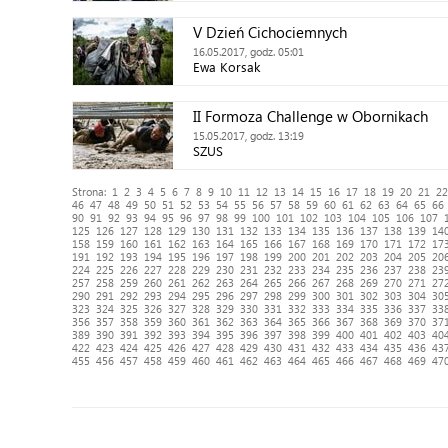
V Dzień Cichociemnych
16.05.2017, godz. 05:01
Ewa Korsak
II Formoza Challenge w Obornikach
15.05.2017, godz. 13:19
SZUS
Strona:
1
2
3
4
5
6
7
8
9
10
11
12
13
14
15
16
17
18
19
20
21
22
46
47
48
49
50
51
52
53
54
55
56
57
58
59
60
61
62
63
64
65
66
90
91
92
93
94
95
96
97
98
99
100
101
102
103
104
105
106
107
125
126
127
128
129
130
131
132
133
134
135
136
137
138
139
14
158
159
160
161
162
163
164
165
166
167
168
169
170
171
172
17
191
192
193
194
195
196
197
198
199
200
201
202
203
204
205
20
224
225
226
227
228
229
230
231
232
233
234
235
236
237
238
23
257
258
259
260
261
262
263
264
265
266
267
268
269
270
271
27
290
291
292
293
294
295
296
297
298
299
300
301
302
303
304
30
323
324
325
326
327
328
329
330
331
332
333
334
335
336
337
33
356
357
358
359
360
361
362
363
364
365
366
367
368
369
370
37
389
390
391
392
393
394
395
396
397
398
399
400
401
402
403
40
422
423
424
425
426
427
428
429
430
431
432
433
434
435
436
43
455
456
457
458
459
460
461
462
463
464
465
466
467
468
469
47