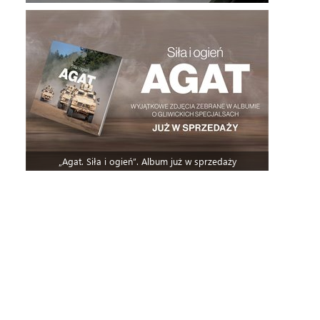
„Agat. Siła i ogień”. Album już w sprzedaży