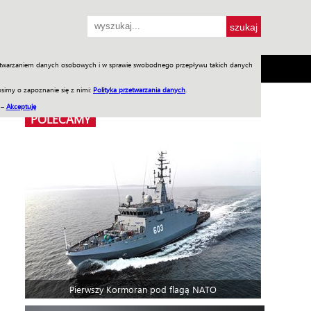
przetwarzaniem danych osobowych i w sprawie swobodnego przepływu takich danych
SH
SKLEP
Jednodniówki
Praca w WIW
simy o zapoznanie się z nimi:
Polityka przetwarzania danych
.
 –
Akceptuję
POLECAMY
Pierwszy Kormoran pod flagą NATO