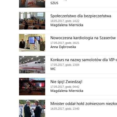
SZUS
Społeczeństwo dla bezpieczeństwa
18.05.2017, godz. 14:22
Magdalena Miernicka
Nowoczesna kardiologia na Szaserów
17.05.2017, godz. 16:21
Anna Dąbrowska
Konkurs na nazwy samolotów dla VIP
17.05.2017, godz. 13:04
MC
Nie śpij! Zwiedzaj!
17.05.2017, godz. 04:42
Magdalena Miernicka
Minister oddał hołd żołnierzom niez
16.05.2017, godz. 13:40