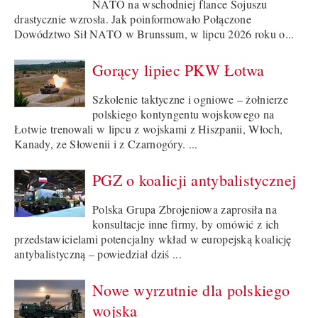
NATO na wschodniej flance Sojuszu
drastycznie wzrosła. Jak poinformowało Połączone
Dowództwo Sił NATO w Brunssum, w lipcu 2026 roku o...
Gorący lipiec PKW Łotwa
Szkolenie taktyczne i ogniowe – żołnierze
polskiego kontyngentu wojskowego na
Łotwie trenowali w lipcu z wojskami z Hiszpanii, Włoch,
Kanady, ze Słowenii i z Czarnogóry. ...
PGZ o koalicji antybalistycznej
Polska Grupa Zbrojeniowa zaprosiła na
konsultacje inne firmy, by omówić z ich
przedstawicielami potencjalny wkład w europejską koalicję
antybalistyczną – powiedział dziś ...
Nowe wyrzutnie dla polskiego
wojska