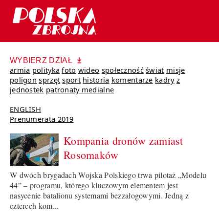
WYBIERZ DZIAŁ
armia
polityka
foto
wideo
społeczność
świat
misje
poligon
sprzęt
sport
historia
komentarze
kadry
z
jednostek
patronaty medialne
ENGLISH
Prenumerata 2019
Kompania dronów zamiast
Rosomaków
W dwóch brygadach Wojska Polskiego trwa pilotaż „Modelu
44” – programu, którego kluczowym elementem jest
nasycenie batalionu systemami bezzałogowymi. Jedną z
czterech kom...