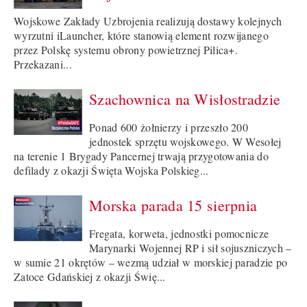
Wojskowe Zakłady Uzbrojenia realizują dostawy kolejnych
wyrzutni iLauncher, które stanowią element rozwijanego
przez Polskę systemu obrony powietrznej Pilica+.
Przekazani...
Szachownica na Wisłostradzie
Ponad 600 żołnierzy i przeszło 200
jednostek sprzętu wojskowego. W Wesołej
na terenie 1 Brygady Pancernej trwają przygotowania do
defilady z okazji Święta Wojska Polskieg...
Morska parada 15 sierpnia
Fregata, korweta, jednostki pomocnicze
Marynarki Wojennej RP i sił sojuszniczych –
w sumie 21 okrętów – wezmą udział w morskiej paradzie po
Zatoce Gdańskiej z okazji Świę...