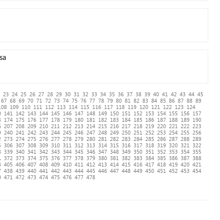
sa
23
24
25
26
27
28
29
30
31
32
33
34
35
36
37
38
39
40
41
42
43
44
45
67
68
69
70
71
72
73
74
75
76
77
78
79
80
81
82
83
84
85
86
87
88
89
108
109
110
111
112
113
114
115
116
117
118
119
120
121
122
123
124
0
141
142
143
144
145
146
147
148
149
150
151
152
153
154
155
156
157
3
174
175
176
177
178
179
180
181
182
183
184
185
186
187
188
189
190
6
207
208
209
210
211
212
213
214
215
216
217
218
219
220
221
222
223
9
240
241
242
243
244
245
246
247
248
249
250
251
252
253
254
255
256
2
273
274
275
276
277
278
279
280
281
282
283
284
285
286
287
288
289
5
306
307
308
309
310
311
312
313
314
315
316
317
318
319
320
321
322
8
339
340
341
342
343
344
345
346
347
348
349
350
351
352
353
354
355
1
372
373
374
375
376
377
378
379
380
381
382
383
384
385
386
387
388
4
405
406
407
408
409
410
411
412
413
414
415
416
417
418
419
420
421
7
438
439
440
441
442
443
444
445
446
447
448
449
450
451
452
453
454
0
471
472
473
474
475
476
477
478