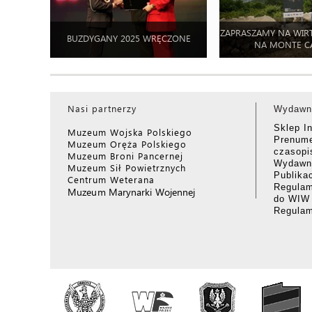
ZAPRASZAMY NA WIR
BUZDYGANY 2025 WRĘCZONE
NA MONTE C
Nasi partnerzy
Wydawn
Sklep I
Muzeum Wojska Polskiego
Prenume
Muzeum Oręża Polskiego
czasop
Muzeum Broni Pancernej
Wydawni
Muzeum Sił Powietrznych
Publika
Centrum Weterana
Regulam
Muzeum Marynarki Wojennej
do WIW
Regula