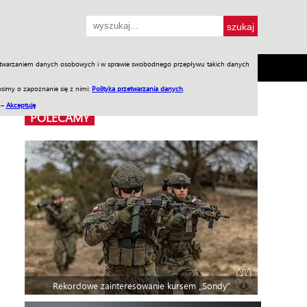
przetwarzaniem danych osobowych i w sprawie swobodnego przepływu takich danych
SH
SKLEP
Jednodniówki
Praca w WIW
simy o zapoznanie się z nimi:
Polityka przetwarzania danych
.
 –
Akceptuję
POLECAMY
Rekordowe zainteresowanie kursem „Sondy”