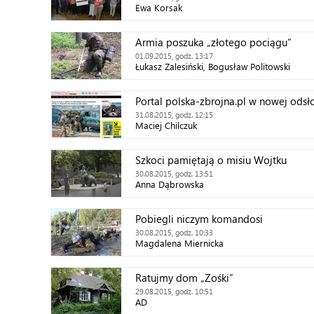
Ewa Korsak
Armia poszuka „złotego pociągu”
01.09.2015, godz. 13:17
Łukasz Zalesiński, Bogusław Politowski
Portal polska-zbrojna.pl w nowej odsł
31.08.2015, godz. 12:15
Maciej Chilczuk
Szkoci pamiętają o misiu Wojtku
30.08.2015, godz. 13:51
Anna Dąbrowska
Pobiegli niczym komandosi
30.08.2015, godz. 10:33
Magdalena Miernicka
Ratujmy dom „Zośki”
29.08.2015, godz. 10:51
AD