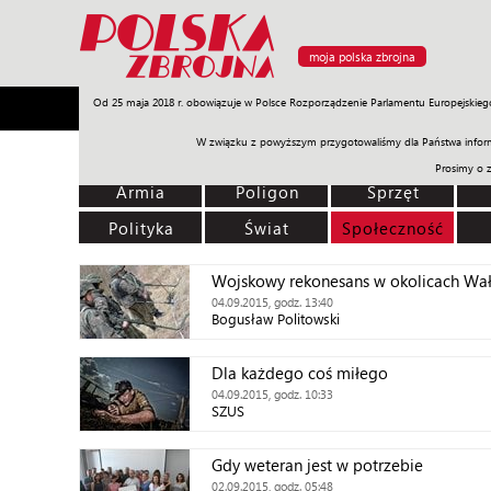
moja polska zbrojna
Od 25 maja 2018 r. obowiązuje w Polsce Rozporządzenie Parlamentu Europejskieg
Armia
Poligon
Sprzęt
Misje
Polityka
Prawo
W związku z powyższym przygotowaliśmy dla Państwa inform
Prosimy o 
Armia
Poligon
Sprzęt
Polityka
Świat
Społeczność
Wojskowy rekonesans w okolicach Wa
04.09.2015, godz. 13:40
Bogusław Politowski
Dla każdego coś miłego
04.09.2015, godz. 10:33
SZUS
Gdy weteran jest w potrzebie
02.09.2015, godz. 05:48