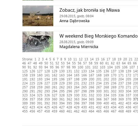
Zobacz, jak broniła się Mława
29.08.2015, godz. 08:04
Anna Dąbrowska
W weekend Bieg Morskiego Komando
28.08.2015, godz. 09:09
Magdalena Miernicka
Strona:
1
2
3
4
5
6
7
8
9
10
11
12
13
14
15
16
17
18
19
20
21
22
46
47
48
49
50
51
52
53
54
55
56
57
58
59
60
61
62
63
64
65
66
90
91
92
93
94
95
96
97
98
99
100
101
102
103
104
105
106
107
125
126
127
128
129
130
131
132
133
134
135
136
137
138
139
14
158
159
160
161
162
163
164
165
166
167
168
169
170
171
172
17
191
192
193
194
195
196
197
198
199
200
201
202
203
204
205
20
224
225
226
227
228
229
230
231
232
233
234
235
236
237
238
23
257
258
259
260
261
262
263
264
265
266
267
268
269
270
271
27
290
291
292
293
294
295
296
297
298
299
300
301
302
303
304
30
323
324
325
326
327
328
329
330
331
332
333
334
335
336
337
33
356
357
358
359
360
361
362
363
364
365
366
367
368
369
370
37
389
390
391
392
393
394
395
396
397
398
399
400
401
402
403
40
422
423
424
425
426
427
428
429
430
431
432
433
434
435
436
43
455
456
457
458
459
460
461
462
463
464
465
466
467
468
469
47