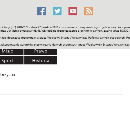
o i Rady (UE) 2016/679 z dnia 27 kwietnia 2016 r. w sprawie ochrony osób fizycznych w związku z 
Świat
Społeczność
Sport
Historia
Galerie
Wideo
ENGLI
oraz uchylenia dyrektywy 95/46/WE (ogólne rozporządzenie o ochronie danych, zwane także RODO).
acje dotyczące przetwarzania przez Wojskowy Instytut Wydawniczy Państwa danych osobowych. Pro
zaakceptowanie warunków przetwarzania danych osobowych przez Wojskowych Instytut Wydawniczy
Misje
Prawo
Sport
Historia
łbrzycha