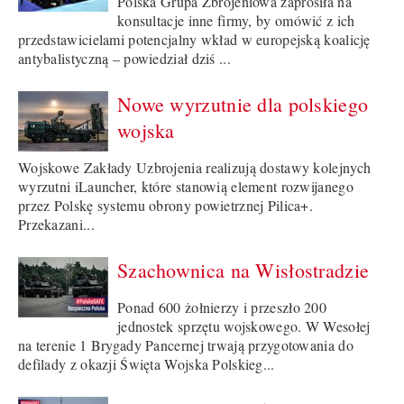
Polska Grupa Zbrojeniowa zaprosiła na
konsultacje inne firmy, by omówić z ich
przedstawicielami potencjalny wkład w europejską koalicję
antybalistyczną – powiedział dziś ...
Nowe wyrzutnie dla polskiego
wojska
Wojskowe Zakłady Uzbrojenia realizują dostawy kolejnych
wyrzutni iLauncher, które stanowią element rozwijanego
przez Polskę systemu obrony powietrznej Pilica+.
Przekazani...
Szachownica na Wisłostradzie
Ponad 600 żołnierzy i przeszło 200
jednostek sprzętu wojskowego. W Wesołej
na terenie 1 Brygady Pancernej trwają przygotowania do
defilady z okazji Święta Wojska Polskieg...