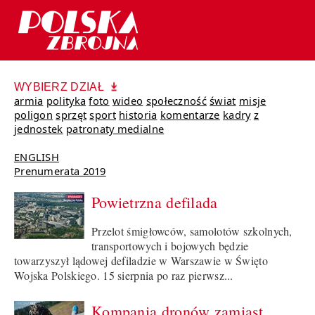
WYBIERZ DZIAŁ
armia
polityka
foto
wideo
społeczność
świat
misje
poligon
sprzęt
sport
historia
komentarze
kadry
z
jednostek
patronaty medialne
ENGLISH
Prenumerata 2019
Powietrzna defilada
Przelot śmigłowców, samolotów szkolnych,
transportowych i bojowych będzie
towarzyszył lądowej defiladzie w Warszawie w Święto
Wojska Polskiego. 15 sierpnia po raz pierwsz...
Kompania dronów zamiast