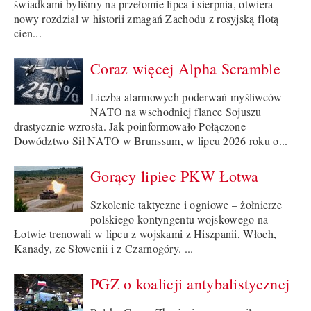
świadkami byliśmy na przełomie lipca i sierpnia, otwiera
nowy rozdział w historii zmagań Zachodu z rosyjską flotą
cien...
Coraz więcej Alpha Scramble
Liczba alarmowych poderwań myśliwców
NATO na wschodniej flance Sojuszu
drastycznie wzrosła. Jak poinformowało Połączone
Dowództwo Sił NATO w Brunssum, w lipcu 2026 roku o...
Gorący lipiec PKW Łotwa
Szkolenie taktyczne i ogniowe – żołnierze
polskiego kontyngentu wojskowego na
Łotwie trenowali w lipcu z wojskami z Hiszpanii, Włoch,
Kanady, ze Słowenii i z Czarnogóry. ...
PGZ o koalicji antybalistycznej