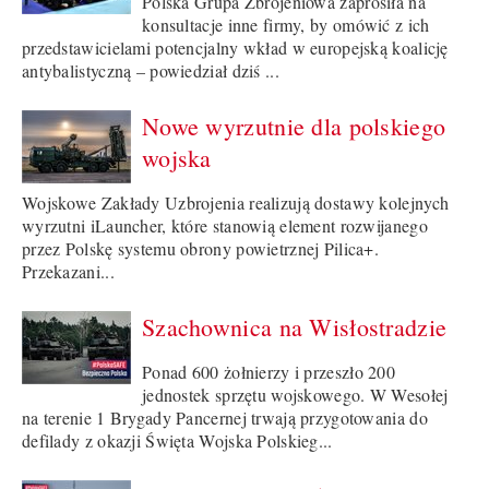
Polska Grupa Zbrojeniowa zaprosiła na
konsultacje inne firmy, by omówić z ich
przedstawicielami potencjalny wkład w europejską koalicję
antybalistyczną – powiedział dziś ...
Nowe wyrzutnie dla polskiego
wojska
Wojskowe Zakłady Uzbrojenia realizują dostawy kolejnych
wyrzutni iLauncher, które stanowią element rozwijanego
przez Polskę systemu obrony powietrznej Pilica+.
Przekazani...
Szachownica na Wisłostradzie
Ponad 600 żołnierzy i przeszło 200
jednostek sprzętu wojskowego. W Wesołej
na terenie 1 Brygady Pancernej trwają przygotowania do
defilady z okazji Święta Wojska Polskieg...