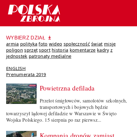
WYBIERZ DZIAŁ
armia
polityka
foto
wideo
społeczność
świat
misje
poligon
sprzęt
sport
historia
komentarze
kadry
z
jednostek
patronaty medialne
ENGLISH
Prenumerata 2019
Powietrzna defilada
Przelot śmigłowców, samolotów szkolnych,
transportowych i bojowych będzie
towarzyszył lądowej defiladzie w Warszawie w Święto
Wojska Polskiego. 15 sierpnia po raz pierwsz...
Kompania dronów zamiast