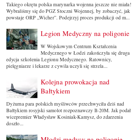
Takiego okrętu polska marynarka wojenna jeszcze nie miała!
Wybraliśmy się do PGZ Stoczni Wojennej, by zobaczyć, jak
powstaje ORP „Wicher”. Podejrzyj proces produkcji od m...
Legion Medyczny na poligonie
W Wojskowym Centrum Kształcenia
Medycznego w Łodzi zakończyła się druga
edycja szkolenia Legionu Medycznego. Ratownicy,
pielęgniarze i lekarze z cywila uczyli się strzela...
Kolejna prowokacja nad
Bałtykiem
Dyżurna para polskich myśliwców przechwyciła dziś nad
Bałtykiem rosyjski samolot rozpoznawczy Ił-20M. Jak podał
wicepremier Władysław Kosiniak-Kamysz, do zdarzenia
doszło...
Młodzi medycy na poligonie