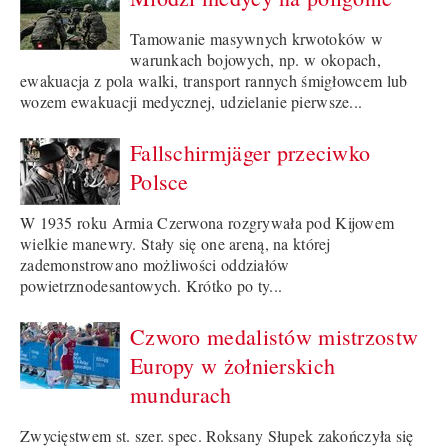
Tamowanie masywnych krwotoków w
warunkach bojowych, np. w okopach,
ewakuacja z pola walki, transport rannych śmigłowcem lub
wozem ewakuacji medycznej, udzielanie pierwsze...
Fallschirmjäger przeciwko
Polsce
W 1935 roku Armia Czerwona rozgrywała pod Kijowem
wielkie manewry. Stały się one areną, na której
zademonstrowano możliwości oddziałów
powietrznodesantowych. Krótko po ty...
Czworo medalistów mistrzostw
Europy w żołnierskich
mundurach
Zwycięstwem st. szer. spec. Roksany Słupek zakończyła się