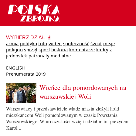
WYBIERZ DZIAŁ
armia
polityka
foto
wideo
społeczność
świat
misje
poligon
sprzęt
sport
historia
komentarze
kadry
z
jednostek
patronaty medialne
ENGLISH
Prenumerata 2019
Wieńce dla pomordowanych na
warszawskiej Woli
Warszawiacy i przedstawiciele władz miasta złożyli hołd
mieszkańcom Woli pomordowanym w czasie Powstania
Warszawskiego. W uroczystości wzięli udział m.in. prezydent
Karol...