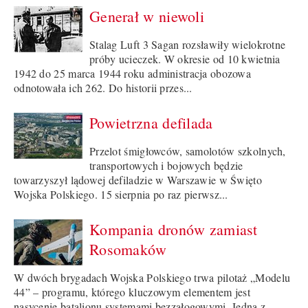
Generał w niewoli
Stalag Luft 3 Sagan rozsławiły wielokrotne
próby ucieczek. W okresie od 10 kwietnia
1942 do 25 marca 1944 roku administracja obozowa
odnotowała ich 262. Do historii przes...
Powietrzna defilada
Przelot śmigłowców, samolotów szkolnych,
transportowych i bojowych będzie
towarzyszył lądowej defiladzie w Warszawie w Święto
Wojska Polskiego. 15 sierpnia po raz pierwsz...
Kompania dronów zamiast
Rosomaków
W dwóch brygadach Wojska Polskiego trwa pilotaż „Modelu
44” – programu, którego kluczowym elementem jest
nasycenie batalionu systemami bezzałogowymi. Jedną z