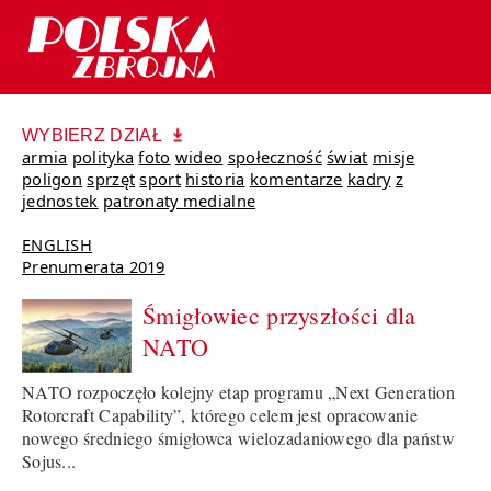
WYBIERZ DZIAŁ
armia
polityka
foto
wideo
społeczność
świat
misje
poligon
sprzęt
sport
historia
komentarze
kadry
z
jednostek
patronaty medialne
ENGLISH
Prenumerata 2019
Śmigłowiec przyszłości dla
NATO
NATO rozpoczęło kolejny etap programu „Next Generation
Rotorcraft Capability”, którego celem jest opracowanie
nowego średniego śmigłowca wielozadaniowego dla państw
Sojus...