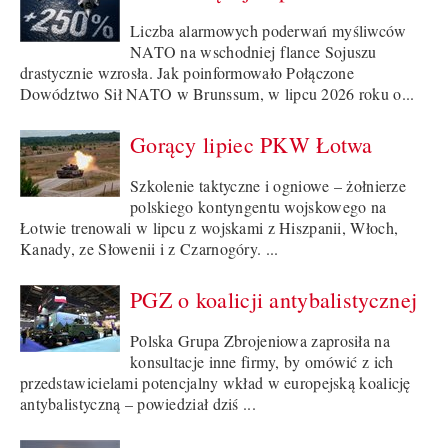
Liczba alarmowych poderwań myśliwców
NATO na wschodniej flance Sojuszu
drastycznie wzrosła. Jak poinformowało Połączone
Dowództwo Sił NATO w Brunssum, w lipcu 2026 roku o...
Gorący lipiec PKW Łotwa
Szkolenie taktyczne i ogniowe – żołnierze
polskiego kontyngentu wojskowego na
Łotwie trenowali w lipcu z wojskami z Hiszpanii, Włoch,
Kanady, ze Słowenii i z Czarnogóry. ...
PGZ o koalicji antybalistycznej
Polska Grupa Zbrojeniowa zaprosiła na
konsultacje inne firmy, by omówić z ich
przedstawicielami potencjalny wkład w europejską koalicję
antybalistyczną – powiedział dziś ...