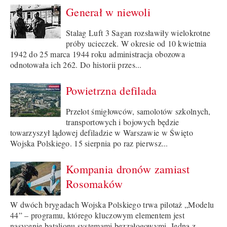
Generał w niewoli
Stalag Luft 3 Sagan rozsławiły wielokrotne
próby ucieczek. W okresie od 10 kwietnia
1942 do 25 marca 1944 roku administracja obozowa
odnotowała ich 262. Do historii przes...
Powietrzna defilada
Przelot śmigłowców, samolotów szkolnych,
transportowych i bojowych będzie
towarzyszył lądowej defiladzie w Warszawie w Święto
Wojska Polskiego. 15 sierpnia po raz pierwsz...
Kompania dronów zamiast
Rosomaków
W dwóch brygadach Wojska Polskiego trwa pilotaż „Modelu
44” – programu, którego kluczowym elementem jest
nasycenie batalionu systemami bezzałogowymi. Jedną z