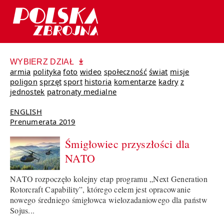
WYBIERZ DZIAŁ
armia
polityka
foto
wideo
społeczność
świat
misje
poligon
sprzęt
sport
historia
komentarze
kadry
z
jednostek
patronaty medialne
ENGLISH
Prenumerata 2019
Śmigłowiec przyszłości dla
NATO
NATO rozpoczęło kolejny etap programu „Next Generation
Rotorcraft Capability”, którego celem jest opracowanie
nowego średniego śmigłowca wielozadaniowego dla państw
Sojus...