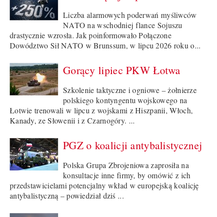
Liczba alarmowych poderwań myśliwców
NATO na wschodniej flance Sojuszu
drastycznie wzrosła. Jak poinformowało Połączone
Dowództwo Sił NATO w Brunssum, w lipcu 2026 roku o...
Gorący lipiec PKW Łotwa
Szkolenie taktyczne i ogniowe – żołnierze
polskiego kontyngentu wojskowego na
Łotwie trenowali w lipcu z wojskami z Hiszpanii, Włoch,
Kanady, ze Słowenii i z Czarnogóry. ...
PGZ o koalicji antybalistycznej
Polska Grupa Zbrojeniowa zaprosiła na
konsultacje inne firmy, by omówić z ich
przedstawicielami potencjalny wkład w europejską koalicję
antybalistyczną – powiedział dziś ...