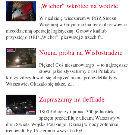
„Wicher" wkrótce na wodzie
W niedzielę wieczorem w PGZ Stoczni
Wojennej w Gdyni można było obserwować
niecodzienną operację logistyczną. Gotowy kadłub
przyszłego ORP „Wicher”, pierwszej z trzech fr...
Nocna próba na Wisłostradzie
Piękne! Coś niesamowitego! – to najczęstsze
słowa, jakie słyszeliśmy z ust Polaków,
którzy zdecydowali się obejrzeć nocną próbę defilady w
Warszawie. Okazało się także, ż...
Zapraszamy na defiladę
1800 żołnierzy i ponad 300 jednostek
sprzętu przedefiluje ulicami Warszawy w
dniu Święta Wojska Polskiego. Dzisiaj w nocy żołnierze
trenowali, by 15 sierpnia wszystko był...