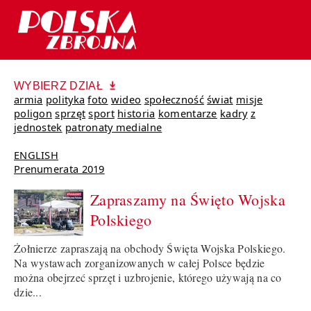
WYBIERZ DZIAŁ
armia
polityka
foto
wideo
społeczność
świat
misje
poligon
sprzęt
sport
historia
komentarze
kadry
z
jednostek
patronaty medialne
ENGLISH
Prenumerata 2019
Zapraszamy na Święto Wojska
Polskiego
Żołnierze zapraszają na obchody Święta Wojska Polskiego.
Na wystawach zorganizowanych w całej Polsce będzie
można obejrzeć sprzęt i uzbrojenie, którego używają na co
dzie...