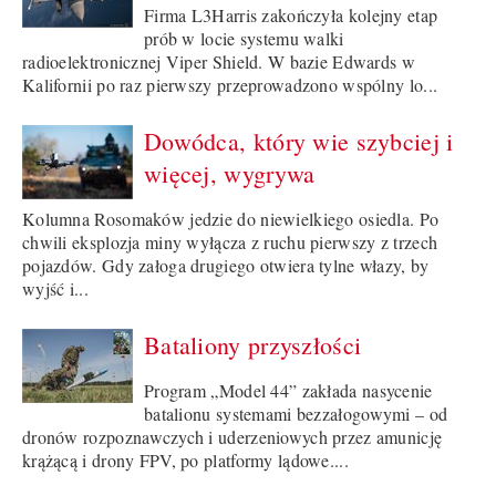
Firma L3Harris zakończyła kolejny etap
prób w locie systemu walki
radioelektronicznej Viper Shield. W bazie Edwards w
Kalifornii po raz pierwszy przeprowadzono wspólny lo...
Dowódca, który wie szybciej i
więcej, wygrywa
Kolumna Rosomaków jedzie do niewielkiego osiedla. Po
chwili eksplozja miny wyłącza z ruchu pierwszy z trzech
pojazdów. Gdy załoga drugiego otwiera tylne włazy, by
wyjść i...
Bataliony przyszłości
Program „Model 44” zakłada nasycenie
batalionu systemami bezzałogowymi – od
dronów rozpoznawczych i uderzeniowych przez amunicję
krążącą i drony FPV, po platformy lądowe....