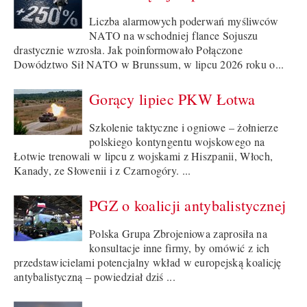
Liczba alarmowych poderwań myśliwców
NATO na wschodniej flance Sojuszu
drastycznie wzrosła. Jak poinformowało Połączone
Dowództwo Sił NATO w Brunssum, w lipcu 2026 roku o...
Gorący lipiec PKW Łotwa
Szkolenie taktyczne i ogniowe – żołnierze
polskiego kontyngentu wojskowego na
Łotwie trenowali w lipcu z wojskami z Hiszpanii, Włoch,
Kanady, ze Słowenii i z Czarnogóry. ...
PGZ o koalicji antybalistycznej
Polska Grupa Zbrojeniowa zaprosiła na
konsultacje inne firmy, by omówić z ich
przedstawicielami potencjalny wkład w europejską koalicję
antybalistyczną – powiedział dziś ...