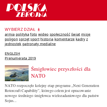
WYBIERZ DZIAŁ
armia
polityka
foto
wideo
społeczność
świat
misje
poligon
sprzęt
sport
historia
komentarze
kadry
z
jednostek
patronaty medialne
ENGLISH
Prenumerata 2019
Śmigłowiec przyszłości dla
NATO
NATO rozpoczęło kolejny etap programu „Next Generation
Rotorcraft Capability”, którego celem jest opracowanie
nowego średniego śmigłowca wielozadaniowego dla państw
Sojus...