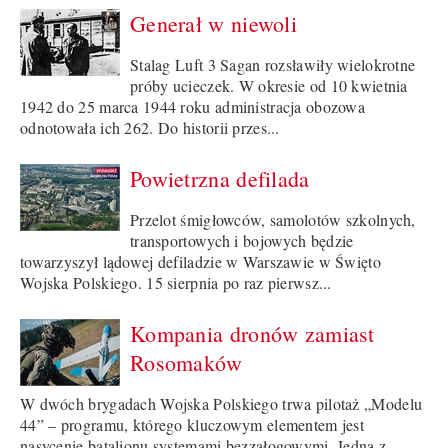
Generał w niewoli
Stalag Luft 3 Sagan rozsławiły wielokrotne
próby ucieczek. W okresie od 10 kwietnia
1942 do 25 marca 1944 roku administracja obozowa
odnotowała ich 262. Do historii przes...
Powietrzna defilada
Przelot śmigłowców, samolotów szkolnych,
transportowych i bojowych będzie
towarzyszył lądowej defiladzie w Warszawie w Święto
Wojska Polskiego. 15 sierpnia po raz pierwsz...
Kompania dronów zamiast
Rosomaków
W dwóch brygadach Wojska Polskiego trwa pilotaż „Modelu
44” – programu, którego kluczowym elementem jest
nasycenie batalionu systemami bezzałogowymi. Jedną z