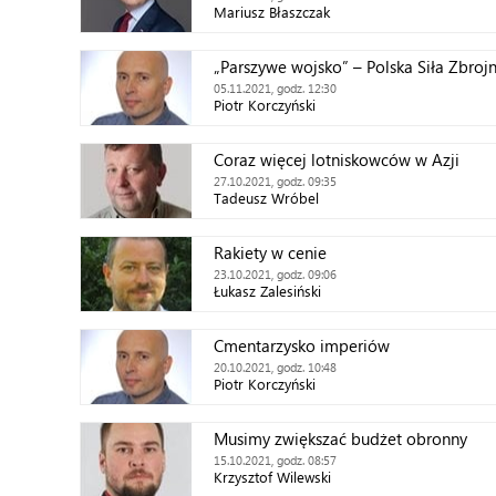
Mariusz Błaszczak
„Parszywe wojsko” – Polska Siła Zbroj
05.11.2021, godz. 12:30
Piotr Korczyński
Coraz więcej lotniskowców w Azji
27.10.2021, godz. 09:35
Tadeusz Wróbel
Rakiety w cenie
23.10.2021, godz. 09:06
Łukasz Zalesiński
Cmentarzysko imperiów
20.10.2021, godz. 10:48
Piotr Korczyński
Musimy zwiększać budżet obronny
15.10.2021, godz. 08:57
Krzysztof Wilewski