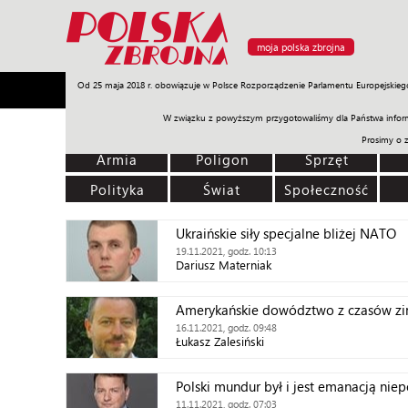
moja polska zbrojna
Od 25 maja 2018 r. obowiązuje w Polsce Rozporządzenie Parlamentu Europejskieg
Armia
Poligon
Sprzęt
Misje
Polityka
Prawo
W związku z powyższym przygotowaliśmy dla Państwa inform
Prosimy o 
Armia
Poligon
Sprzęt
Polityka
Świat
Społeczność
Ukraińskie siły specjalne bliżej NATO
19.11.2021, godz. 10:13
Dariusz Materniak
Amerykańskie dowództwo z czasów zi
16.11.2021, godz. 09:48
Łukasz Zalesiński
Polski mundur był i jest emanacją niep
11.11.2021, godz. 07:03