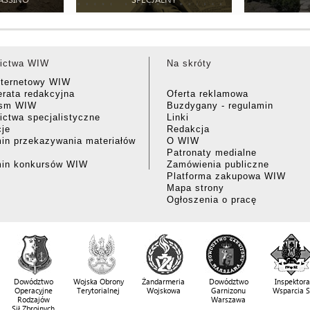
ictwa WIW
Na skróty
nternetowy WIW
rata redakcyjna
Oferta reklamowa
ism WIW
Buzdygany - regulamin
ctwa specjalistyczne
Linki
cje
Redakcja
in przekazywania materiałów
O WIW
Patronaty medialne
min konkursów WIW
Zamówienia publiczne
Platforma zakupowa WIW
Mapa strony
Ogłoszenia o pracę
Dowództwo
Wojska Obrony
Żandarmeria
Dowództwo
Inspektora
Operacyjne
Terytorialnej
Wojskowa
Garnizonu
Wsparcia 
Rodzajów
Warszawa
Sił Zbrojnych