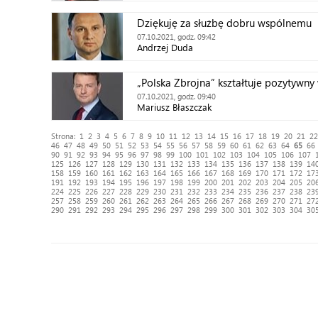
Dziękuję za służbę dobru wspólnemu
07.10.2021, godz. 09:42
Andrzej Duda
„Polska Zbrojna” kształtuje pozytywny
07.10.2021, godz. 09:40
Mariusz Błaszczak
Strona:
1
2
3
4
5
6
7
8
9
10
11
12
13
14
15
16
17
18
19
20
21
22
46
47
48
49
50
51
52
53
54
55
56
57
58
59
60
61
62
63
64
65
66
90
91
92
93
94
95
96
97
98
99
100
101
102
103
104
105
106
107
125
126
127
128
129
130
131
132
133
134
135
136
137
138
139
14
158
159
160
161
162
163
164
165
166
167
168
169
170
171
172
17
191
192
193
194
195
196
197
198
199
200
201
202
203
204
205
20
224
225
226
227
228
229
230
231
232
233
234
235
236
237
238
23
257
258
259
260
261
262
263
264
265
266
267
268
269
270
271
27
290
291
292
293
294
295
296
297
298
299
300
301
302
303
304
30