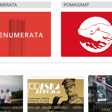
UMERATA
POMAGAMY
TUALNY SPACER
STO LAT „POLSKI ZBROJNEJ” - SERWIS
SZLAK
ASSINO
SPECJALNY