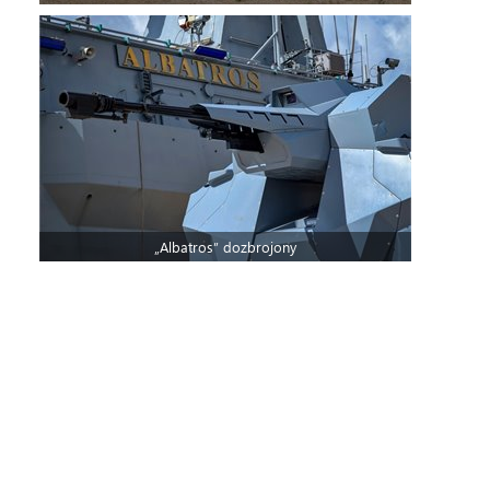
„Albatros” dozbrojony