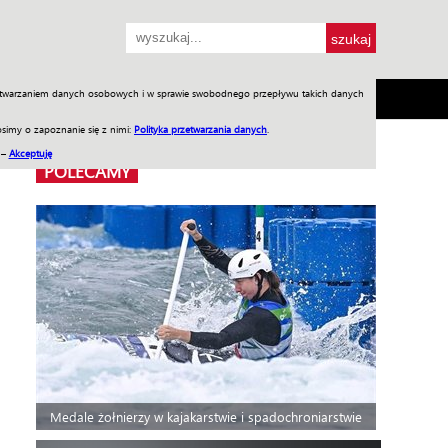
przetwarzaniem danych osobowych i w sprawie swobodnego przepływu takich danych
SH
SKLEP
Jednodniówki
Praca w WIW
simy o zapoznanie się z nimi:
Polityka przetwarzania danych
.
 –
Akceptuję
POLECAMY
Medale żołnierzy w kajakarstwie i spadochroniarstwie