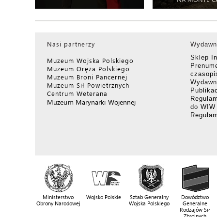
Nasi partnerzy
Wydawn
Sklep I
Muzeum Wojska Polskiego
Prenume
Muzeum Oręża Polskiego
czasop
Muzeum Broni Pancernej
Wydawni
Muzeum Sił Powietrznych
Publika
Centrum Weterana
Regulam
Muzeum Marynarki Wojennej
do WIW
Regula
Ministerstwo
Wojsko Polskie
Sztab Generalny
Dowództwo
Obrony Narodowej
Wojska Polskiego
Generalne
Rodzajów Sił
Zbrojnych