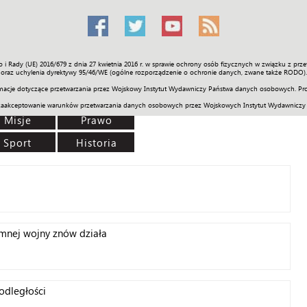
o i Rady (UE) 2016/679 z dnia 27 kwietnia 2016 r. w sprawie ochrony osób fizycznych w związku z 
Świat
Społeczność
Sport
Historia
Galerie
Wideo
ENGLI
oraz uchylenia dyrektywy 95/46/WE (ogólne rozporządzenie o ochronie danych, zwane także RODO).
acje dotyczące przetwarzania przez Wojskowy Instytut Wydawniczy Państwa danych osobowych. Pro
zaakceptowanie warunków przetwarzania danych osobowych przez Wojskowych Instytut Wydawniczy
Misje
Prawo
Sport
Historia
mnej wojny znów działa
odległości