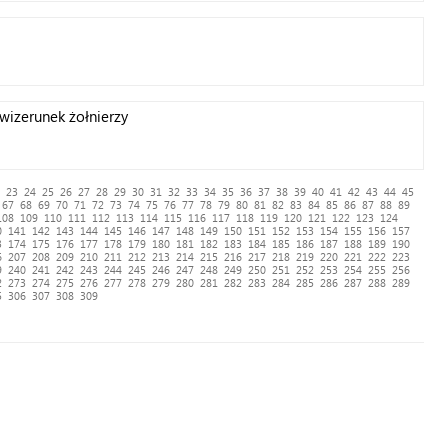
 wizerunek żołnierzy
23
24
25
26
27
28
29
30
31
32
33
34
35
36
37
38
39
40
41
42
43
44
45
67
68
69
70
71
72
73
74
75
76
77
78
79
80
81
82
83
84
85
86
87
88
89
108
109
110
111
112
113
114
115
116
117
118
119
120
121
122
123
124
0
141
142
143
144
145
146
147
148
149
150
151
152
153
154
155
156
157
3
174
175
176
177
178
179
180
181
182
183
184
185
186
187
188
189
190
6
207
208
209
210
211
212
213
214
215
216
217
218
219
220
221
222
223
9
240
241
242
243
244
245
246
247
248
249
250
251
252
253
254
255
256
2
273
274
275
276
277
278
279
280
281
282
283
284
285
286
287
288
289
5
306
307
308
309