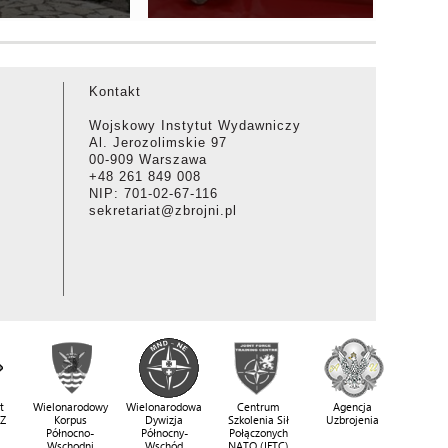
Kontakt
Wojskowy Instytut Wydawniczy
Al. Jerozolimskie 97
00-909 Warszawa
+48 261 849 008
NIP: 701-02-67-116
sekretariat@zbrojni.pl
t
Wielonarodowy
Wielonarodowa
Centrum
Agencja
SZ
Korpus
Dywizja
Szkolenia Sił
Uzbrojenia
Północno-
Północny-
Połączonych
Wschodni
Wschód
NATO (JFTC)