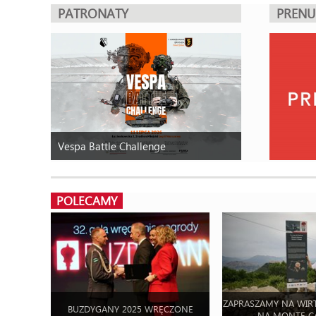
PATRONATY
PREN
Vespa Battle Challenge
POLECAMY
ZAPRASZAMY NA WIR
BUZDYGANY 2025 WRĘCZONE
NA MONTE C