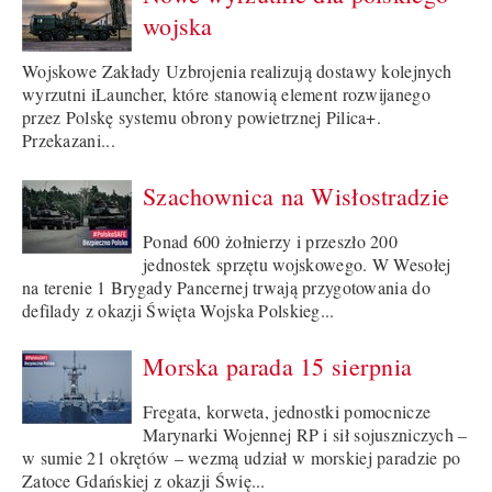
wojska
Wojskowe Zakłady Uzbrojenia realizują dostawy kolejnych
wyrzutni iLauncher, które stanowią element rozwijanego
przez Polskę systemu obrony powietrznej Pilica+.
Przekazani...
Szachownica na Wisłostradzie
Ponad 600 żołnierzy i przeszło 200
jednostek sprzętu wojskowego. W Wesołej
na terenie 1 Brygady Pancernej trwają przygotowania do
defilady z okazji Święta Wojska Polskieg...
Morska parada 15 sierpnia
Fregata, korweta, jednostki pomocnicze
Marynarki Wojennej RP i sił sojuszniczych –
w sumie 21 okrętów – wezmą udział w morskiej paradzie po
Zatoce Gdańskiej z okazji Świę...