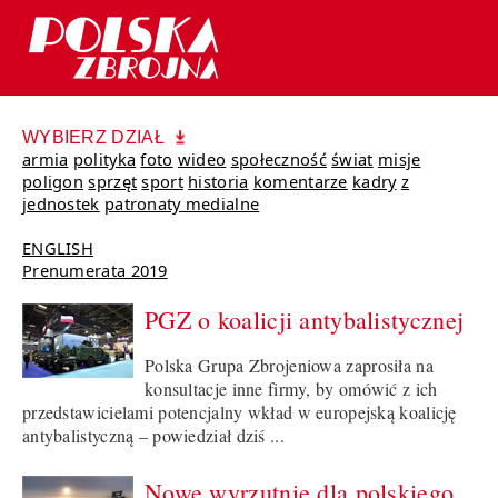
WYBIERZ DZIAŁ
armia
polityka
foto
wideo
społeczność
świat
misje
poligon
sprzęt
sport
historia
komentarze
kadry
z
jednostek
patronaty medialne
ENGLISH
Prenumerata 2019
PGZ o koalicji antybalistycznej
Polska Grupa Zbrojeniowa zaprosiła na
konsultacje inne firmy, by omówić z ich
przedstawicielami potencjalny wkład w europejską koalicję
antybalistyczną – powiedział dziś ...
Nowe wyrzutnie dla polskiego