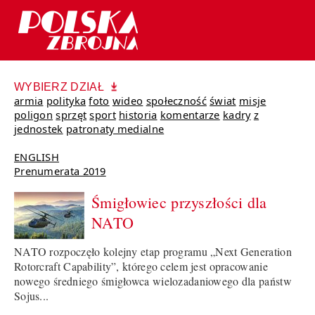
WYBIERZ DZIAŁ
armia
polityka
foto
wideo
społeczność
świat
misje
poligon
sprzęt
sport
historia
komentarze
kadry
z
jednostek
patronaty medialne
ENGLISH
Prenumerata 2019
Śmigłowiec przyszłości dla
NATO
NATO rozpoczęło kolejny etap programu „Next Generation
Rotorcraft Capability”, którego celem jest opracowanie
nowego średniego śmigłowca wielozadaniowego dla państw
Sojus...