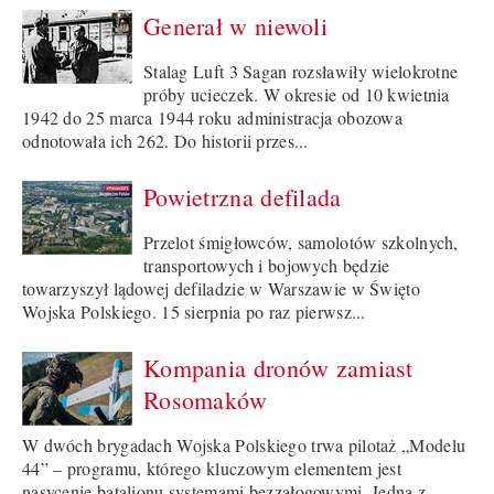
Generał w niewoli
Stalag Luft 3 Sagan rozsławiły wielokrotne
próby ucieczek. W okresie od 10 kwietnia
1942 do 25 marca 1944 roku administracja obozowa
odnotowała ich 262. Do historii przes...
Powietrzna defilada
Przelot śmigłowców, samolotów szkolnych,
transportowych i bojowych będzie
towarzyszył lądowej defiladzie w Warszawie w Święto
Wojska Polskiego. 15 sierpnia po raz pierwsz...
Kompania dronów zamiast
Rosomaków
W dwóch brygadach Wojska Polskiego trwa pilotaż „Modelu
44” – programu, którego kluczowym elementem jest
nasycenie batalionu systemami bezzałogowymi. Jedną z