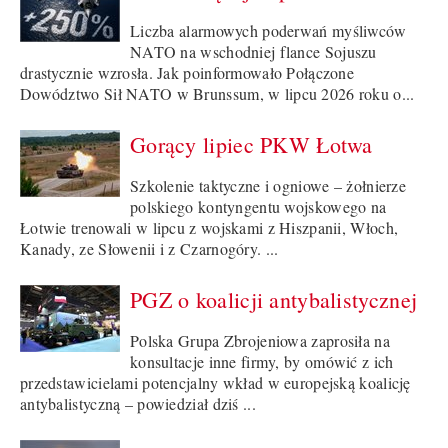
Liczba alarmowych poderwań myśliwców
NATO na wschodniej flance Sojuszu
drastycznie wzrosła. Jak poinformowało Połączone
Dowództwo Sił NATO w Brunssum, w lipcu 2026 roku o...
Gorący lipiec PKW Łotwa
Szkolenie taktyczne i ogniowe – żołnierze
polskiego kontyngentu wojskowego na
Łotwie trenowali w lipcu z wojskami z Hiszpanii, Włoch,
Kanady, ze Słowenii i z Czarnogóry. ...
PGZ o koalicji antybalistycznej
Polska Grupa Zbrojeniowa zaprosiła na
konsultacje inne firmy, by omówić z ich
przedstawicielami potencjalny wkład w europejską koalicję
antybalistyczną – powiedział dziś ...