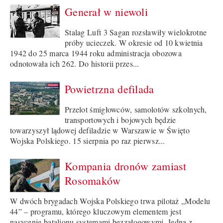
Generał w niewoli
Stalag Luft 3 Sagan rozsławiły wielokrotne
próby ucieczek. W okresie od 10 kwietnia
1942 do 25 marca 1944 roku administracja obozowa
odnotowała ich 262. Do historii przes...
Powietrzna defilada
Przelot śmigłowców, samolotów szkolnych,
transportowych i bojowych będzie
towarzyszył lądowej defiladzie w Warszawie w Święto
Wojska Polskiego. 15 sierpnia po raz pierwsz...
Kompania dronów zamiast
Rosomaków
W dwóch brygadach Wojska Polskiego trwa pilotaż „Modelu
44” – programu, którego kluczowym elementem jest
nasycenie batalionu systemami bezzałogowymi. Jedną z