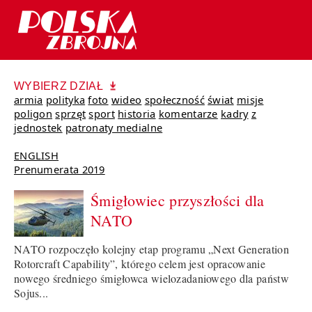
WYBIERZ DZIAŁ
armia
polityka
foto
wideo
społeczność
świat
misje
poligon
sprzęt
sport
historia
komentarze
kadry
z
jednostek
patronaty medialne
ENGLISH
Prenumerata 2019
Śmigłowiec przyszłości dla
NATO
NATO rozpoczęło kolejny etap programu „Next Generation
Rotorcraft Capability”, którego celem jest opracowanie
nowego średniego śmigłowca wielozadaniowego dla państw
Sojus...