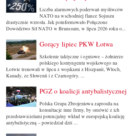
Liczba alarmowych poderwań myśliwców
NATO na wschodniej flance Sojuszu
drastycznie wzrosła. Jak poinformowało Połączone
Dowództwo Sił NATO w Brunssum, w lipcu 2026 roku o...
Gorący lipiec PKW Łotwa
Szkolenie taktyczne i ogniowe – żołnierze
polskiego kontyngentu wojskowego na
Łotwie trenowali w lipcu z wojskami z Hiszpanii, Włoch,
Kanady, ze Słowenii i z Czarnogóry. ...
PGZ o koalicji antybalistycznej
Polska Grupa Zbrojeniowa zaprosiła na
konsultacje inne firmy, by omówić z ich
przedstawicielami potencjalny wkład w europejską koalicję
antybalistyczną – powiedział dziś ...