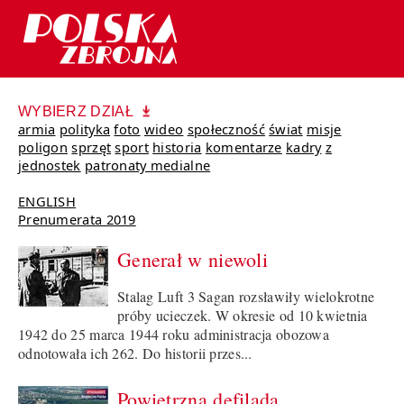
WYBIERZ DZIAŁ
armia
polityka
foto
wideo
społeczność
świat
misje
poligon
sprzęt
sport
historia
komentarze
kadry
z
jednostek
patronaty medialne
ENGLISH
Prenumerata 2019
Generał w niewoli
Stalag Luft 3 Sagan rozsławiły wielokrotne
próby ucieczek. W okresie od 10 kwietnia
1942 do 25 marca 1944 roku administracja obozowa
odnotowała ich 262. Do historii przes...
Powietrzna defilada