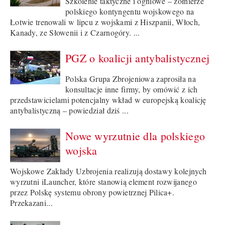
Szkolenie taktyczne i ogniowe – żołnierze
polskiego kontyngentu wojskowego na
Łotwie trenowali w lipcu z wojskami z Hiszpanii, Włoch,
Kanady, ze Słowenii i z Czarnogóry. ...
PGZ o koalicji antybalistycznej
Polska Grupa Zbrojeniowa zaprosiła na
konsultacje inne firmy, by omówić z ich
przedstawicielami potencjalny wkład w europejską koalicję
antybalistyczną – powiedział dziś ...
Nowe wyrzutnie dla polskiego
wojska
Wojskowe Zakłady Uzbrojenia realizują dostawy kolejnych
wyrzutni iLauncher, które stanowią element rozwijanego
przez Polskę systemu obrony powietrznej Pilica+.
Przekazani...