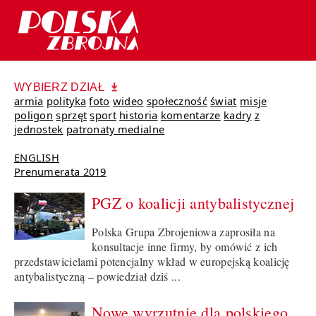
WYBIERZ DZIAŁ
armia
polityka
foto
wideo
społeczność
świat
misje
poligon
sprzęt
sport
historia
komentarze
kadry
z
jednostek
patronaty medialne
ENGLISH
Prenumerata 2019
PGZ o koalicji antybalistycznej
Polska Grupa Zbrojeniowa zaprosiła na
konsultacje inne firmy, by omówić z ich
przedstawicielami potencjalny wkład w europejską koalicję
antybalistyczną – powiedział dziś ...
Nowe wyrzutnie dla polskiego