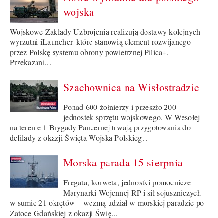
wojska
Wojskowe Zakłady Uzbrojenia realizują dostawy kolejnych
wyrzutni iLauncher, które stanowią element rozwijanego
przez Polskę systemu obrony powietrznej Pilica+.
Przekazani...
Szachownica na Wisłostradzie
Ponad 600 żołnierzy i przeszło 200
jednostek sprzętu wojskowego. W Wesołej
na terenie 1 Brygady Pancernej trwają przygotowania do
defilady z okazji Święta Wojska Polskieg...
Morska parada 15 sierpnia
Fregata, korweta, jednostki pomocnicze
Marynarki Wojennej RP i sił sojuszniczych –
w sumie 21 okrętów – wezmą udział w morskiej paradzie po
Zatoce Gdańskiej z okazji Świę...