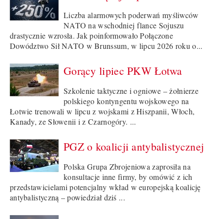
Liczba alarmowych poderwań myśliwców
NATO na wschodniej flance Sojuszu
drastycznie wzrosła. Jak poinformowało Połączone
Dowództwo Sił NATO w Brunssum, w lipcu 2026 roku o...
Gorący lipiec PKW Łotwa
Szkolenie taktyczne i ogniowe – żołnierze
polskiego kontyngentu wojskowego na
Łotwie trenowali w lipcu z wojskami z Hiszpanii, Włoch,
Kanady, ze Słowenii i z Czarnogóry. ...
PGZ o koalicji antybalistycznej
Polska Grupa Zbrojeniowa zaprosiła na
konsultacje inne firmy, by omówić z ich
przedstawicielami potencjalny wkład w europejską koalicję
antybalistyczną – powiedział dziś ...