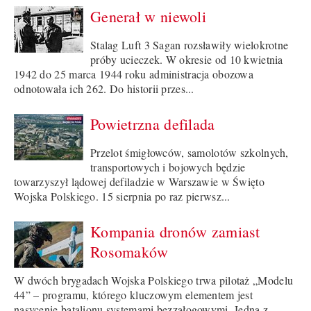
Generał w niewoli
Stalag Luft 3 Sagan rozsławiły wielokrotne
próby ucieczek. W okresie od 10 kwietnia
1942 do 25 marca 1944 roku administracja obozowa
odnotowała ich 262. Do historii przes...
Powietrzna defilada
Przelot śmigłowców, samolotów szkolnych,
transportowych i bojowych będzie
towarzyszył lądowej defiladzie w Warszawie w Święto
Wojska Polskiego. 15 sierpnia po raz pierwsz...
Kompania dronów zamiast
Rosomaków
W dwóch brygadach Wojska Polskiego trwa pilotaż „Modelu
44” – programu, którego kluczowym elementem jest
nasycenie batalionu systemami bezzałogowymi. Jedną z