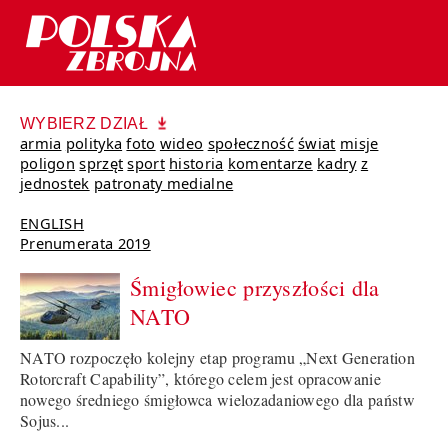
WYBIERZ DZIAŁ
armia
polityka
foto
wideo
społeczność
świat
misje
poligon
sprzęt
sport
historia
komentarze
kadry
z
jednostek
patronaty medialne
ENGLISH
Prenumerata 2019
Śmigłowiec przyszłości dla
NATO
NATO rozpoczęło kolejny etap programu „Next Generation
Rotorcraft Capability”, którego celem jest opracowanie
nowego średniego śmigłowca wielozadaniowego dla państw
Sojus...