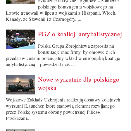
Szkolenie taktyczne i ogniowe – żołnierze
polskiego kontyngentu wojskowego na
Łotwie trenowali w lipcu z wojskami z Hiszpanii, Włoch,
Kanady, ze Słowenii i z Czarnogóry. ...
PGZ o koalicji antybalistycznej
Polska Grupa Zbrojeniowa zaprosiła na
konsultacje inne firmy, by omówić z ich
przedstawicielami potencjalny wkład w europejską koalicję
antybalistyczną – powiedział dziś ...
Nowe wyrzutnie dla polskiego
wojska
Wojskowe Zakłady Uzbrojenia realizują dostawy kolejnych
wyrzutni iLauncher, które stanowią element rozwijanego
przez Polskę systemu obrony powietrznej Pilica+.
Przekazani...