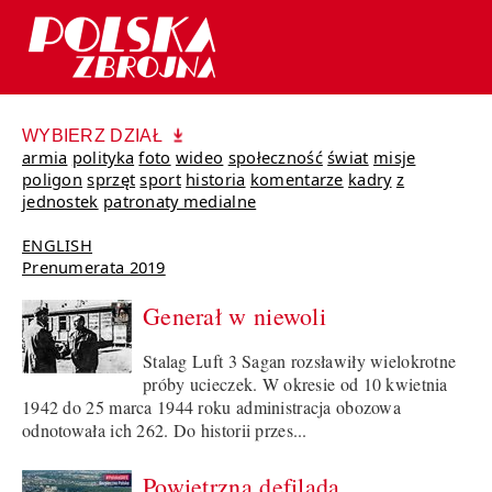
WYBIERZ DZIAŁ
armia
polityka
foto
wideo
społeczność
świat
misje
poligon
sprzęt
sport
historia
komentarze
kadry
z
jednostek
patronaty medialne
ENGLISH
Prenumerata 2019
Generał w niewoli
Stalag Luft 3 Sagan rozsławiły wielokrotne
próby ucieczek. W okresie od 10 kwietnia
1942 do 25 marca 1944 roku administracja obozowa
odnotowała ich 262. Do historii przes...
Powietrzna defilada