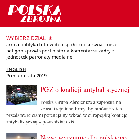
WYBIERZ DZIAŁ
armia
polityka
foto
wideo
społeczność
świat
misje
poligon
sprzęt
sport
historia
komentarze
kadry
z
jednostek
patronaty medialne
ENGLISH
Prenumerata 2019
PGZ o koalicji antybalistycznej
Polska Grupa Zbrojeniowa zaprosiła na
konsultacje inne firmy, by omówić z ich
przedstawicielami potencjalny wkład w europejską koalicję
antybalistyczną – powiedział dziś ...
Nowe wyrzutnie dla polskiego