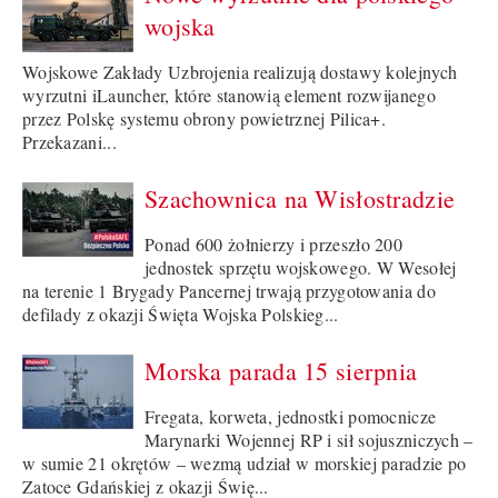
wojska
Wojskowe Zakłady Uzbrojenia realizują dostawy kolejnych
wyrzutni iLauncher, które stanowią element rozwijanego
przez Polskę systemu obrony powietrznej Pilica+.
Przekazani...
Szachownica na Wisłostradzie
Ponad 600 żołnierzy i przeszło 200
jednostek sprzętu wojskowego. W Wesołej
na terenie 1 Brygady Pancernej trwają przygotowania do
defilady z okazji Święta Wojska Polskieg...
Morska parada 15 sierpnia
Fregata, korweta, jednostki pomocnicze
Marynarki Wojennej RP i sił sojuszniczych –
w sumie 21 okrętów – wezmą udział w morskiej paradzie po
Zatoce Gdańskiej z okazji Świę...